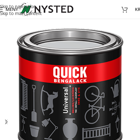
Skip to navigation
MENY
K
Skip to main content