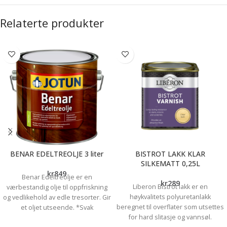
Relaterte produkter
BENAR EDELTREOLJE 3 liter
BISTROT LAKK KLAR
SILKEMATT 0,25L
kr
849
Benar Edeltreolje er en
kr
289
Liberon Bistrot lakk er en
værbestandig olje til oppfriskning
høykvalitets polyuretanlakk
og vedlikehold av edle tresorter. Gir
beregnet til overflater som utsettes
et oljet utseende. *Svak
for hard slitasje og vannsøl.
gyldenbrun egenfarge *God