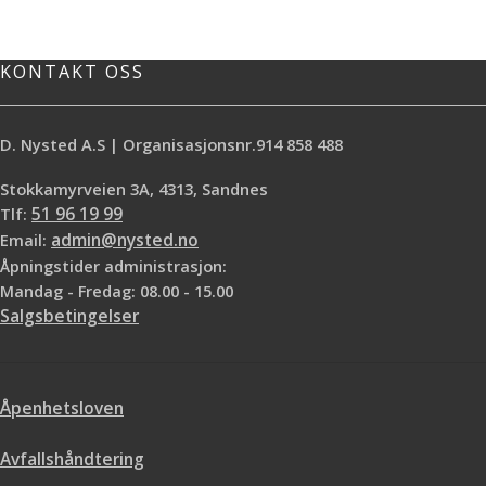
Spesielt godt egnet for trapp,
inntregning *Inneholder UV-
kjøkken, baderom, møbler, paneler,
filter/pigmenter
listverk etc. Lakken leveres i
fargeløs høyglans og silkematt,
KONTAKT OSS
samt i 6 ulike trefarger. Bistrot lakk
kan brukes direkte på ubehandlet
treverk og tidligere lakkerte-, oljede-
D. Nysted A.S | Organisasjonsnr.914 858 488
og malte overflater. Gir
laseringseffekt på malte flater.
Stokkamyrveien 3A, 4313, Sandnes
Ypperlig som toppstrøk over beis.
Tlf:
51 96 19 99
Lakken er motstandsdyktig overfor
Email:
admin@nysted.no
varme og væsker. Til innendørs
bruk.
Åpningstider administrasjon:
Mandag - Fredag: 08.00 - 15.00
Salgsbetingelser
Åpenhetsloven
Avfallshåndtering