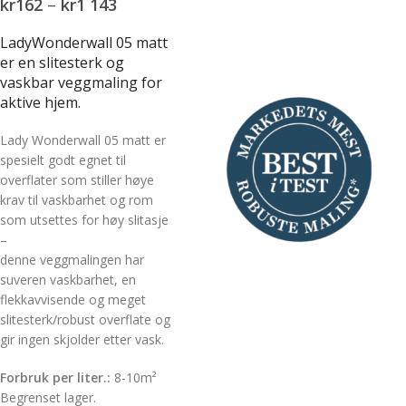
kr
162
–
kr
1 143
LadyWonderwall 05 matt
er en slitesterk og
vaskbar veggmaling for
aktive hjem.
Lady Wonderwall 05 matt er
spesielt godt egnet til
overflater som stiller høye
krav til vaskbarhet og rom
som utsettes for høy slitasje
–
denne veggmalingen har
suveren vaskbarhet, en
flekkavvisende og meget
slitesterk/robust overflate og
gir ingen skjolder etter vask.
Forbruk per liter.:
8-10m²
Begrenset lager.