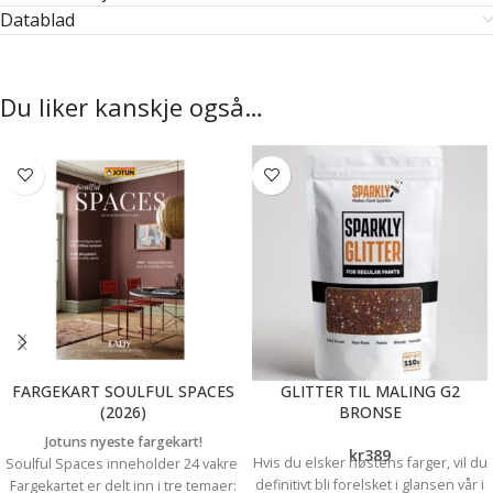
Datablad
Du liker kanskje også…
FARGEKART SOULFUL SPACES
GLITTER TIL MALING G2
(2026)
BRONSE
Jotuns nyeste fargekart!
kr
389
Hvis du elsker høstens farger, vil du
Soulful Spaces
inneholder 24 vakre farger, alle nøye utvalgt for sin evne ti
definitivt bli forelsket i glansen vår i
Fargekartet er delt inn i tre temaer: