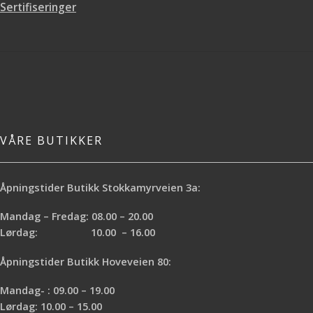
malingen er tørket, men før det er
Sertifiseringer
gått et par dager ca. Tips: Husk
hvilket blandingsforhold du bruker
så du kan få samme utseende hvis
du får for lite i første blanding
VÅRE BUTIKKER
Åpningstider Butikk Stokkamyrveien 3a:
Mandag – Fredag: 08.00 – 20.00
Lørdag: 10.00 – 16.00
Åpningstider Butikk Hoveveien 80:
Mandag- : 09.00 – 19.00
Lørdag: 10.00 – 15.00