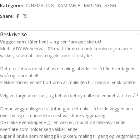
Kategorier:
INNEMALING
,
KAMPANJE
,
MALING
,
VEGG
Share:
Beskrivelse
Vegger som tåler livet – og ser fantastiske ut!
Med LADY Wonderwall 05 matt får du en unik kombinasjon av en
vakker, silkematt finish og ekstrem slitestyrke.
Dette er Jotuns mest robuste maling, utviklet for å tåle hverdagens
små og store uhell.
Flekker tørkes enkelt bort uten at malingen blir blank eller skjoldete.
Velg en farge du elsker, og behold det nymalte utseendet år etter år!
Denne veggmalingen fra Jotun gjør det enkelt å holde veggen pen
over tid og er markedets mest vaskbare veggmaling.
De unike egenskapene gir en vakker, robust og flekkavvisende
overflate som holder seg vakker lenge.
Super å bruke som maling på kjøkken, maling til gang og veggmaling