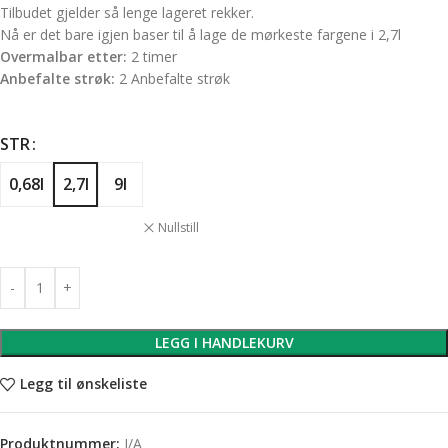
Tilbudet gjelder så lenge lageret rekker.
Nå er det bare igjen baser til å lage de mørkeste fargene i 2,7l
Overmalbar etter:
2 timer
Anbefalte strøk:
2 Anbefalte strøk
STR
0,68l
2,7l
9l
Nullstill
LEGG I HANDLEKURV
Legg til ønskeliste
Produktnummer:
I/A