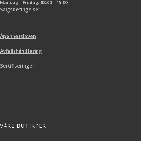
maling før du maler med
Mandag - Fredag: 08.00 - 15.00
glittereffekt. 110 g pulverisert glitter
Salgsbetingelser
blandes i 1 til 3 liter maling. Hvor
mye glitter du bruker per liter
maling avgjør hvor intens
glittereffekten blir. For å få frem mer
Åpenhetsloven
glittereffekt kan du tørke over med
en tørr klut. Må gjøres etter at
Avfallshåndtering
malingen er tørket, men før det er
gått et par dager ca. Tips: Husk
hvilket blandingsforhold du bruker
Sertifiseringer
så du kan få samme utseende hvis
du får for lite i første blanding
VÅRE BUTIKKER