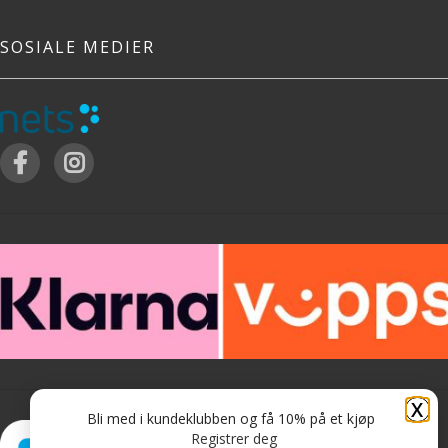
SOSIALE MEDIER
X
Bli med i kundeklubben og få 10% på et kjøp
Registrer deg