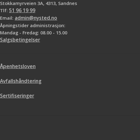
Suverene påføringsegenskaper
Stokkamyrveien 3A, 4313, Sandnes
Svært god dekk
Tlf:
51 96 19 99
Email:
admin@nysted.no
Åpningstider administrasjon:
Mandag - Fredag: 08.00 - 15.00
Salgsbetingelser
Åpenhetsloven
Avfallshåndtering
Sertifiseringer