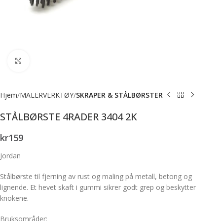
Forstørr bilde
Hjem
MALERVERKTØY
SKRAPER & STÅLBØRSTER
STÅLBØRSTE 4RADER 3404 2K
kr
159
Jordan
Stålbørste til fjerning av rust og maling på metall, betong og
lignende. Et hevet skaft i gummi sikrer godt grep og beskytter
knokene.
Bruksområder: