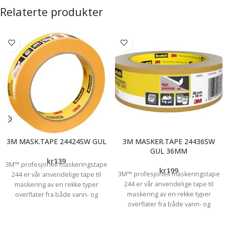
Relaterte produkter
3M MASK.TAPE 24424SW GUL
3M MASKER.TAPE 24436SW
GUL 36MM
kr
139
3M™ profesjonell maskeringstape
kr
199
3M™ profesjonell maskeringstape
244 er vår anvendelige tape til
244 er vår anvendelige tape til
maskering av en rekke typer
maskering av en rekke typer
overflater fra både vann- og
overflater fra både vann- og
løsemiddelbasert maling. Den er
løsemiddelbasert maling. Den
ideell for skarpe og presise
leveres i en rull på 36 mm x 50 m.
malekanter og fås i 24 cm bredde