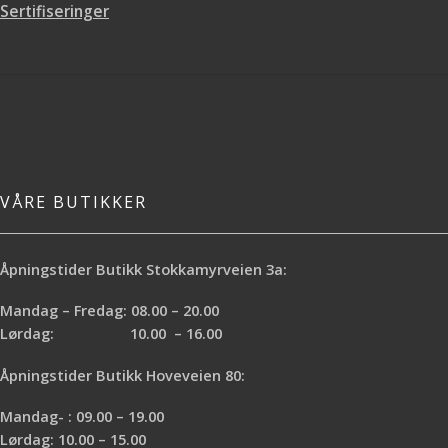
Sertifiseringer
løsemiddelbasert maling
Kan brukes med både vann- og
Egnet for både innendørs og
løsemiddelbasert maling
utendørs bruk
Egnet for både innendørs og
Foreslåtte applikasjoner
utendørs bruk
Foreslåtte applikasjoner
En rekke overflater både innen- og
utendørs
For presise malekanter på de fleste
overflater både innendørs og
utendørs
VÅRE BUTIKKER
Åpningstider Butikk Stokkamyrveien 3a:
Mandag – Fredag: 08.00 – 20.00
Lørdag: 10.00 – 16.00
Åpningstider Butikk Hoveveien 80:
Mandag- : 09.00 – 19.00
Lørdag: 10.00 – 15.00