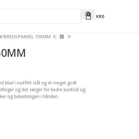
0
KR
0
Y
BREDSPARKEL 150MM
150MM
 blad i rustfritt stål og et meget godt
elfinger og det sørger for bedre kontroll og
nker og belastningen i hånden.