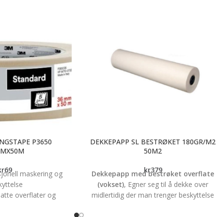
NGSTAPE P3650
DEKKEPAPP SL BESTRØKET 180GR/M2
MMX50M
50M2
kr
69
kr
379
sjonell maskering og
Dekkepapp med bestrøket overflate
kyttelse
(vokset)
, Egner seg til å dekke over
latte overflater og
midlertidig der man trenger beskyttelse
med litt tekstur
under f.eks. nybygg eller rehabilitering.
øy klebeevne
Bestrøket (vokset) noe som medfører at