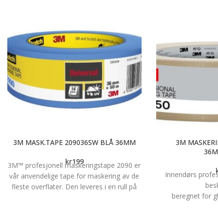
3M MASK.TAPE 209036SW BLÅ 36MM
3M MASKERI
36
kr
199
3M™ profesjonell maskeringstape 2090 er
Innendørs profe
vår anvendelige tape for maskering av de
bes
fleste overflater. Den leveres i en rull på
beregnet for g
36 mm x 50 m.
overflater 
Få rene malekanter ved maskering både
Middels h