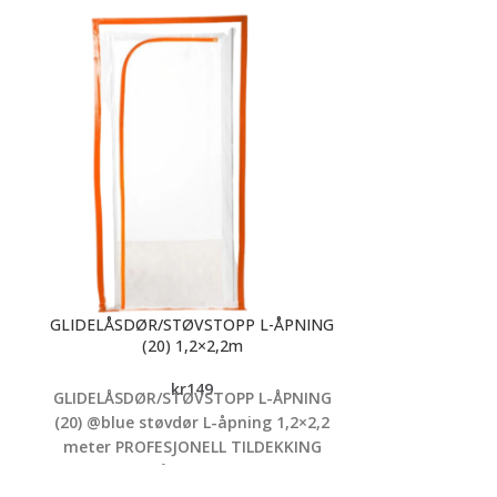
GLIDELÅSDØR/STØVSTOPP L-ÅPNING
JAPANSPAR
(20) 1,2×2,2m
Sett med 3 sparkl
kr
149
GLIDELÅSDØR/STØVSTOPP L-ÅPNING
Jordan. Velegnet
(20) @blue støvdør L-åpning 1,2×2,2
mindr
meter
PROFESJONELL TILDEKKING
Perfekt til
Støvdør med L-åpning er laget av HDPE-
plast, designet for å dekke døråpninger