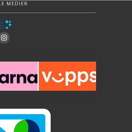
LE MEDIER
under renovering og byggearbeid. Den har
en L-formet glidelås som gir en praktisk
åpning ned til gulvet, noe som gjør det
enkelt å passere gjennom. Støvdøren
festes enkelt med tape og har åpningsmål
på 0,6 x 2 meter.
EGENSKAPER
Smart dekkeprodukt i byggeperioden
L-formet glidelås
For 1 m døråpning
Beskytter mot støv og lukt ved oppussing