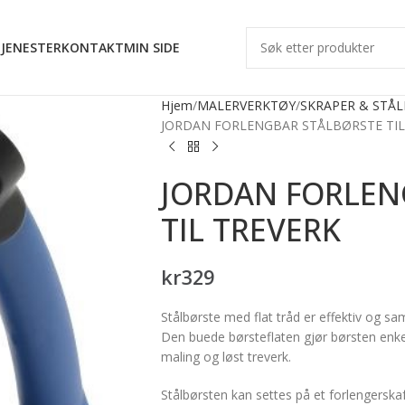
JENESTER
KONTAKT
MIN SIDE
Hjem
MALERVERKTØY
SKRAPER & STÅ
JORDAN FORLENGBAR STÅLBØRSTE TIL
JORDAN FORLEN
TIL TREVERK
kr
329
Stålbørste med flat tråd er effektiv og s
Den buede børsteflaten gjør børsten enke
maling og løst treverk.
Stålbørsten kan settes på et forlengerskaf