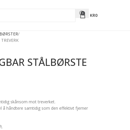
0
KR
0
LBØRSTER
 TREVERK
GBAR STÅLBØRSTE
amtidig skånsom mot treverket.
l å håndtere samtidig som den effektivt fjerner
t.