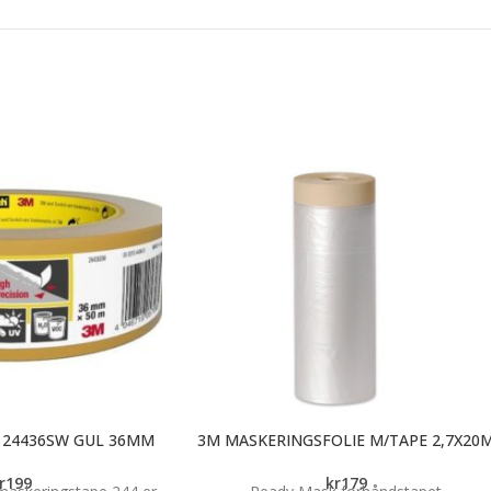
 24436SW GUL 36MM
3M MASKERINGSFOLIE M/TAPE 2,7X20
r
199
kr
179