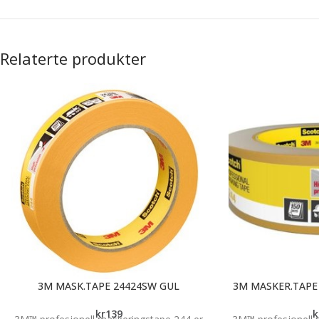
Relaterte produkter
3M MASK.TAPE 24424SW GUL
3M MASKER.TAPE
kr
139
k