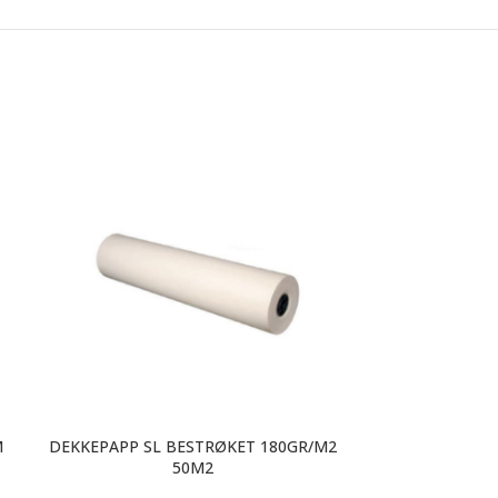
M
DEKKEPAPP SL BESTRØKET 180GR/M2
JORDAN PE
50M2
k