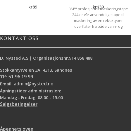
kr
89
kr
139
3M™ profesjonell maskeringstape
244 er vår anvendelige tape til
maskering av en rekke typer
overflater fra både vann- og
løsemiddelbasert maling. Den er
KONTAKT OSS
ideell for skarpe og presise
malekanter og fås i 24 cm bredde
på en 50 m rull.
D. Nysted A.S | Organisasjonsnr.914 858 488
Få skarpe og presise malekanter
ved maskering både innendørs og
Stokkamyrveien 3A, 4313, Sandnes
utendørs ved bruk av vann og
løsemiddelbasert maling med 3M™
Tlf:
51 96 19 99
profesjonell maskeringstape 244.
Email:
admin@nysted.no
Tapen er UV og vannbestandig og
Åpningstider administrasjon:
kan brukes til en rekke formål innen
Mandag - Fredag: 08.00 - 15.00
profesjonell maskering. Den hefter
Salgsbetingelser
til de fleste overflater uten
gjennomfarging, slik at du får rene
malekanter. Tapen kan enkelt
fjernes fullstendig etter 150 dager.
Åpenhetsloven