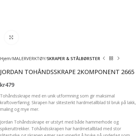
Forstørr bilde
Hjem
MALERVERKTØY
SKRAPER & STÅLBØRSTER
JORDAN TOHÅNDSSKRAPE 2KOMPONENT 2665
kr
479
Tohåndsskrape med en unik utformning som gir maksimal
kraftoverføring. Skrapen har slitesterkt hardmetallblad til bruk på lakk,
maling og mye mer.
Jordan Tohåndsskrape er utstyrt med både hammerhode og
spikeruttrekker. Tohåndsskrapen har hardmetallblad med stor
slitestyrke og skrapen egner seg ypperlig å bruke på underlag som