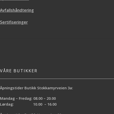
Anvendelig – kan brukes på en
rekke overflater
Avfallshåndtering
Gir særlig skarpe malekanter
Problemfri fjerning opptil 150 dager
etter påsetting
Sertifiseringer
Ingen gjennomfarging på de fleste
overflater
UV-lys- og vannresistent
Kan brukes med både vann- og
løsemiddelbasert maling
Egnet for både innendørs og
utendørs bruk
Foreslåtte applikasjoner
VÅRE BUTIKKER
For presise malekanter på de fleste
overflater både innendørs og
utendørs
Åpningstider Butikk Stokkamyrveien 3a:
Mandag – Fredag: 08.00 – 20.00
Lørdag: 10.00 – 16.00