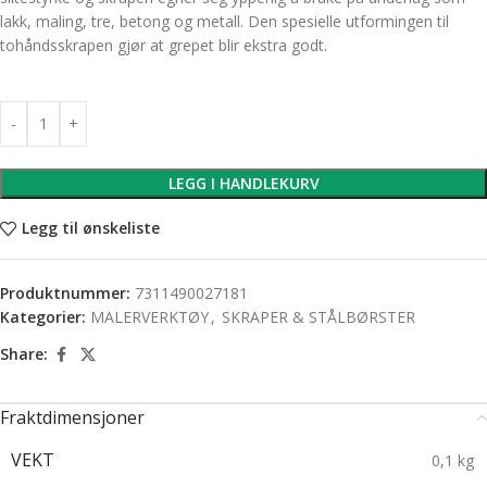
lakk, maling, tre, betong og metall. Den spesielle utformingen til
tohåndsskrapen gjør at grepet blir ekstra godt.
LEGG I HANDLEKURV
Legg til ønskeliste
Produktnummer:
7311490027181
Kategorier:
MALERVERKTØY
,
SKRAPER & STÅLBØRSTER
Share:
Fraktdimensjoner
VEKT
0,1 kg