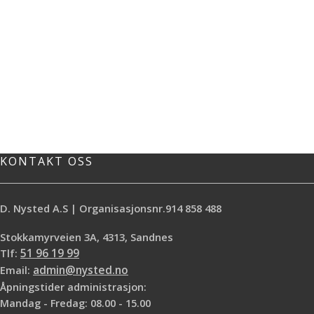
KONTAKT OSS
D. Nysted A.S | Organisasjonsnr.914 858 488
Stokkamyrveien 3A, 4313, Sandnes
Tlf:
51 96 19 99
Email:
admin@nysted.no
Åpningstider administrasjon:
Mandag - Fredag: 08.00 - 15.00