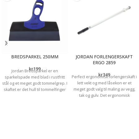
BREDSPARKEL 250MM
JORDAN FORLENGERSKAFT
ERGO 2859
kr
199
Jordan Bredsparkel er en
kr
349
Perfect ergonomisk forlengerskaft i
sparkelspade med blad i rustfritt
lett vekt og med låsekon er et
stål og et meget godt tommelgrep. I
meget godt valg til maling av vegg,
skaftet er det hull til tommelfinger
tak og gulv. Det ergonomisk
og det sørger for bedre kontroll og
utformede håndtaket med
stabilitet. Det spesielle
støtteflens og kule gjør at jobben
tommelgrepet minker og
går raskere og blir mindre
belastningen i hånden.
belastende. Bruk av forlengerskaft
forenkler de fleste malejobber og
gir et jevnere og penere
sluttresultat