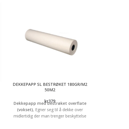
DEKKEPAPP SL BESTRØKET 180GR/M2
FORM PRO DE
50M2
Brukes til besk
kr
379
Dekkepapp med bestrøket overflate
under malearbe
(vokset)
, Egner seg til å dekke over
papir og er de
midlertidig der man trenger beskyttelse
malingsøl. Malin
under f.eks. nybygg eller rehabilitering.
Papp av
Bestrøket (vokset) noe som medfører at