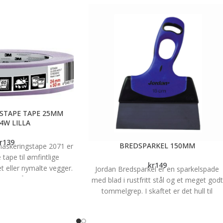
STAPE TAPE 25MM
4W LILLA
r
139
BREDSPARKEL 150MM
askeringstape 2071 er
 tape til ømfintlige
kr
149
t eller nymalte vegger.
Jordan Bredsparkel er en sparkelspade
 med både vann- og
med blad i rustfritt stål og et meget godt
maling, har en bredde
tommelgrep. I skaftet er det hull til
fås på 50 m rull.
tommelfinger og det sørger for bedre
kontroll og stabilitet. Det spesielle
pe malekanter, også på