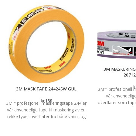
3M MASKERING
20712
k
3M MASK.TAPE 24424SW GUL
3M™ profesjonell m
vår anvendelige
kr
139
overflater som tape
3M™ profesjonell maskeringstape 244 er
Den kan brukes
vår anvendelige tape til maskering av en
løsemiddelbasert 
rekke typer overflater fra både vann- og
på 24 mm og 
løsemiddelbasert maling. Den er ideell for
skarpe og presise malekanter og fås i 24
Få presise og skar