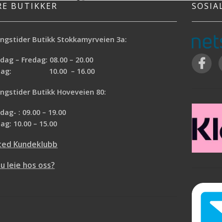
tommelgrepet minker og belastningen i
later som tapet eller
RE BUTIKKER
SOSIA
hånden.
tter minst 24 timer),
nell maskeringstape
eringstapen er
ngstider Butikk Stokkamyrveien 3a:
mot all maling, både
ag – Fredag: 08.00 – 20.00
ddelbasert, uten at
nn under tapen. Tapen
rdag: 10.00 – 16.00
s fullstendig etter 60
ngstider Butikk Hoveveien 80:
ager.
intlige overflater
ag- : 09.00 – 19.00
karpe malekanter
ag: 10.00 – 15.00
tendig etter 60 dager
kke gjennom
ted Kundeklubb
 vannresistent
ed både vann- og
du leie hos oss?
basert maling
 applikasjoner
ge overflater