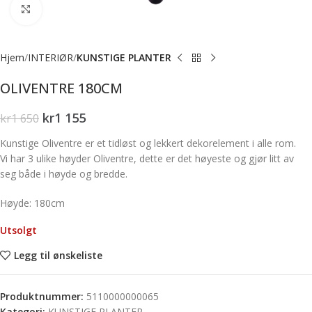
Forstørr bilde
Hjem
INTERIØR
KUNSTIGE PLANTER
OLIVENTRE 180CM
kr
1 155
kr
1 650
Kunstige Oliventre er et tidløst og lekkert dekorelement i alle rom.
Vi har 3 ulike høyder Oliventre, dette er det høyeste og gjør litt av
seg både i høyde og bredde.
Høyde: 180cm
Utsolgt
Legg til ønskeliste
Produktnummer:
5110000000065
Kategori:
KUNSTIGE PLANTER