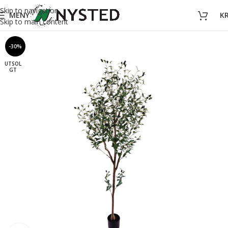
Skip to navigation
MENY
K
Skip to main content
-30%
UTSOL
GT