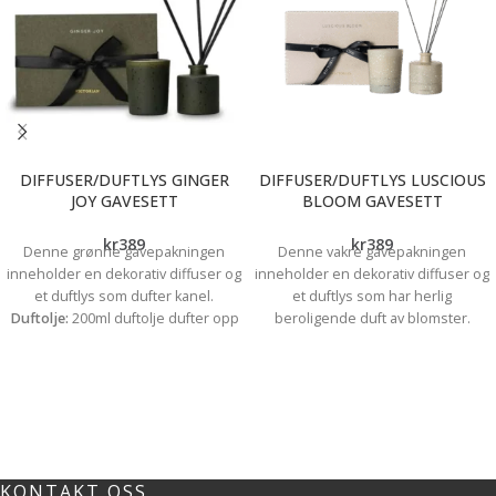
DIFFUSER/DUFTLYS GINGER
DIFFUSER/DUFTLYS LUSCIOUS
JOY GAVESETT
BLOOM GAVESETT
kr
389
kr
389
Denne grønne gavepakningen
Denne vakre gavepakningen
inneholder en dekorativ diffuser og
inneholder en dekorativ diffuser og
et duftlys som dufter kanel.
et duftlys som har herlig
Duftolje:
200ml duftolje dufter opp
beroligende duft av blomster.
til 12 uker. Desto flere pinner desto
Duftolje:
200ml duftolje dufter opp
mere duft så du kan enkelt justere
til 12 uker. Desto flere pinner desto
duftmengde etter eget ønske. For
mere duft så du kan enkelt justere
best resultat bør du ikke snu på
duftmengde etter eget ønske. For
pinnene.
Duftlys:
Inneholder: 90%
best resultat bør du ikke snu på
soya voks, 5% duft, 5% vegetabilsk
pinnene.
Duftlys:
Inneholder: 90%
olje / 85% oppløsningsmiddel
soya voks, 5% duft, 5% vegetabilsk
KONTAKT OSS
(DPM), 15% duft
NB
:La aldri et
olje / 85% oppløsningsmiddel