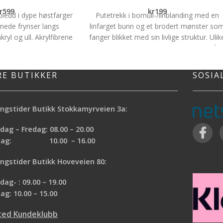
r
599
kr
199
 pledd i dype høstfarger
Putetrekk i bomull-/linblanding med en
nnede frynser langs
linfarget bunn og et brodert mønster so
ryl og ull. Akrylfibrene
fanger blikket med sin livlige struktur. Ulik
det beholder formen og
broderiteknikker spiller sammen for å
mens ullen gir naturlig
skape et levende uttrykk. Fargeskalaen gå
iøs følelse. Størrelse:
i herlige høsttoner, med innslag av
RE BUTIKKER
SOSIA
 Materiale: 70% akryl
dempede rødfarger, brent oransje og
30% ull
grønne nyanser. Str. 40x 60cm Materiale:
70% Bomull, 30% Lin
ngstider Butikk Stokkamyrveien 3a:
ag – Fredag: 08.00 – 20.00
rdag: 10.00 – 16.00
ngstider Butikk Hoveveien 80:
ag- : 09.00 – 19.00
ag: 10.00 – 15.00
ted Kundeklubb