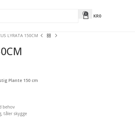
0
KR
0
CUS LYRATA 150CM
50CM
nstig Plante 150 cm
ed behov
g, tåler skygge