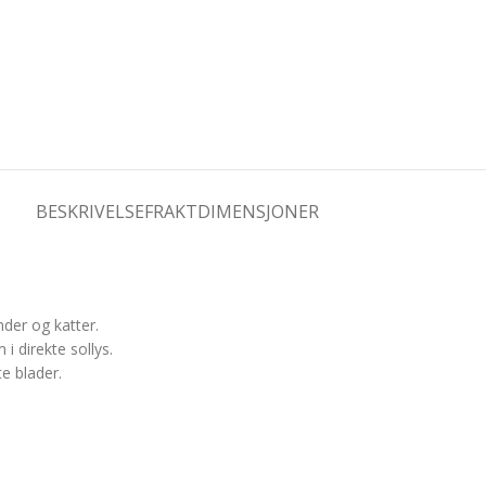
BESKRIVELSE
FRAKTDIMENSJONER
nder og katter.
i direkte sollys.
te blader.