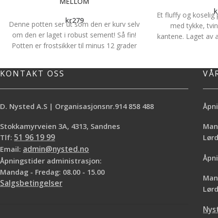
MELLOM
k
Et fluffy og koselig
kr
279
Denne potten ser ut som den er kurv selv
med tykke, tvi
om den er laget i robust sement! Så fin!
kantene. Laget av ak
Potten er frostsikker til minus 12 grader
bidrar til at pled
og passer derfor like godt ute som inne.
mykheten over tid, 
Størrelse:
H.19cm D:20cm
varme og en luksur
KONTAKT OSS
VÅ
30X170 CM + 20 CM
og 
D. Nysted A.S | Organisasjonsnr.914 858 488
Åpni
Stokkamyrveien 3A, 4313, Sandnes
Mand
Tlf:
51 96 19 99
Lø
Email:
admin@nysted.no
Åpni
Åpningstider administrasjon:
Mandag - Fredag: 08.00 - 15.00
Mand
Salgsbetingelser
Lørd
Nys