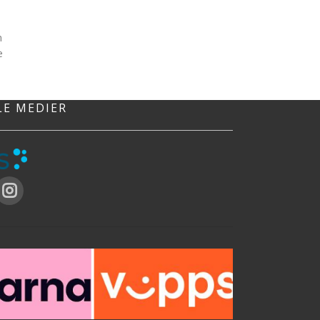
m
e
r
LE MEDIER