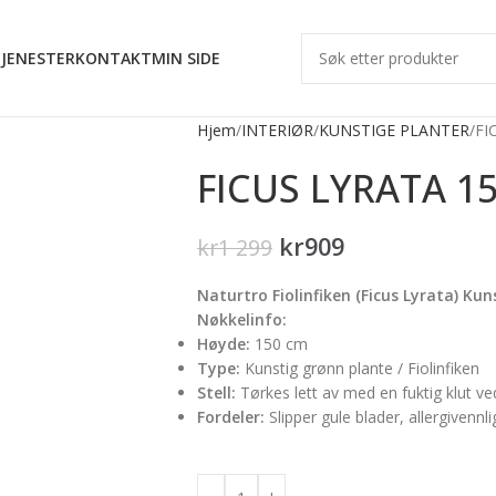
JENESTER
KONTAKT
MIN SIDE
Hjem
INTERIØR
KUNSTIGE PLANTER
FI
FICUS LYRATA 1
kr
909
kr
1 299
Naturtro Fiolinfiken (Ficus Lyrata) Ku
Nøkkelinfo:
Høyde:
150 cm
Type:
Kunstig grønn plante / Fiolinfiken
Stell:
Tørkes lett av med en fuktig klut v
Fordeler:
Slipper gule blader, allergivennli