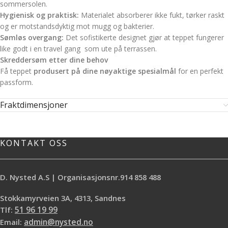
sommersolen.
Hygienisk og praktisk:
Materialet absorberer ikke fukt, tørker raskt
og er motstandsdyktig mot mugg og bakterier.
Sømløs overgang:
Det sofistikerte designet gjør at teppet fungerer
like godt i en travel gang som ute på terrassen.
Skreddersøm etter dine behov
Få teppet
produsert på dine nøyaktige spesialmål
for en perfekt
passform.
Fraktdimensjoner
KONTAKT OSS
D. Nysted A.S | Organisasjonsnr.914 858 488
Stokkamyrveien 3A, 4313, Sandnes
Tlf:
51 96 19 99
Email:
admin@nysted.no