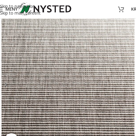
Skip to navigation
MENY
K
Skip to main content