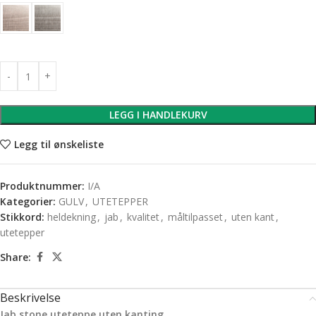
LEGG I HANDLEKURV
Legg til ønskeliste
Produktnummer:
I/A
Kategorier:
GULV
,
UTETEPPER
Stikkord:
heldekning
,
jab
,
kvalitet
,
måltilpasset
,
uten kant
,
utetepper
Share:
Beskrivelse
Jab stone uteteppe uten kanting