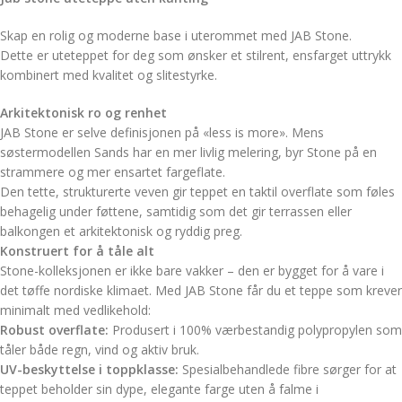
Skap en rolig og moderne base i uterommet med JAB Stone.
Dette er uteteppet for deg som ønsker et stilrent, ensfarget uttrykk
kombinert med kvalitet og slitestyrke.
Arkitektonisk ro og renhet
JAB Stone er selve definisjonen på «less is more». Mens
søstermodellen Sands har en mer livlig melering, byr Stone på en
strammere og mer ensartet fargeflate.
Den tette, strukturerte veven gir teppet en taktil overflate som føles
behagelig under føttene, samtidig som det gir terrassen eller
balkongen et arkitektonisk og ryddig preg.
Konstruert for å tåle alt
Stone-kolleksjonen er ikke bare vakker – den er bygget for å vare i
det tøffe nordiske klimaet. Med JAB Stone får du et teppe som krever
minimalt med vedlikehold:
Robust overflate:
Produsert i 100% værbestandig polypropylen som
tåler både regn, vind og aktiv bruk.
UV-beskyttelse i toppklasse:
Spesialbehandlede fibre sørger for at
teppet beholder sin dype, elegante farge uten å falme i