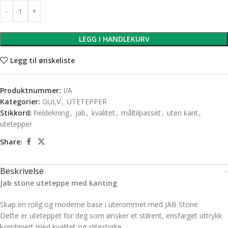
LEGG I HANDLEKURV
Legg til ønskeliste
Produktnummer:
I/A
Kategorier:
GULV
,
UTETEPPER
Stikkord:
heldekning
,
jab
,
kvalitet
,
måltilpasset
,
uten kant
,
utetepper
Share:
Beskrivelse
Jab stone uteteppe med kanting
Skap en rolig og moderne base i uterommet med JAB Stone.
Dette er uteteppet for deg som ønsker et stilrent, ensfarget uttrykk
kombinert med kvalitet og slitestyrke.