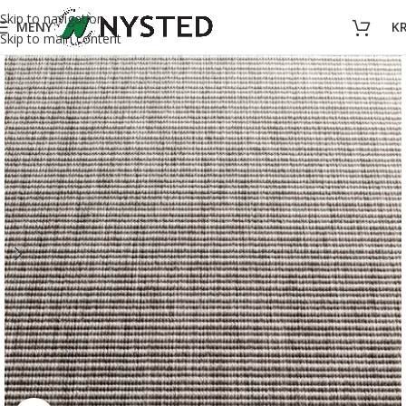
Skip to navigation
MENY
K
Skip to main content