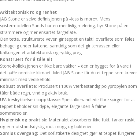
Arkitektonisk ro og renhet
JAB Stone er selve definisjonen på «less is more». Mens
søstermodellen Sands har en mer livlig melering, byr Stone på en
strammere og mer ensartet fargeflate.
Den tette, strukturerte veven gir teppet en taktil overflate som føles
behagelig under føttene, samtidig som det gir terrassen eller
balkongen et arkitektonisk og ryddig preg.
Konstruert for å tåle alt
Stone-kolleksjonen er ikke bare vakker – den er bygget for å vare i
det tøffe nordiske klimaet. Med JAB Stone får du et teppe som krever
minimalt med vedlikehold:
Robust overflate:
Produsert i 100% værbestandig polypropylen som
tåler både regn, vind og aktiv bruk.
UV-beskyttelse i toppklasse:
Spesialbehandlede fibre sørger for at
teppet beholder sin dype, elegante farge uten å falme i
sommersolen.
Hygienisk og praktisk:
Materialet absorberer ikke fukt, tørker raskt
og er motstandsdyktig mot mugg og bakterier.
Sømløs overgang:
Det sofistikerte designet gjør at teppet fungerer