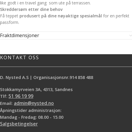
like godt i en travel gang som ute på terrassen.
Skreddersøm etter dine behov
Få teppet
produsert på dine nøyaktige spesialmål
for en perfekt
passform.
Fraktdimensjoner
KONTAKT OSS
D. Nysted A.S | Organisasjonsnr.914 858 488
Stokkamyrveien 3A, 4313, Sandnes
Tlf:
51 96 19 99
Email:
admin@nysted.no
Åpningstider administrasjon:
Mandag - Fredag: 08.00 - 15.00
Salgsbetingelser