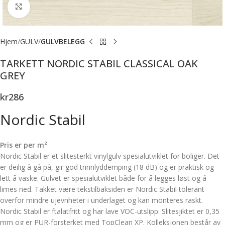
Forstørr bilde
Hjem
GULV
GULVBELEGG
TARKETT NORDIC STABIL CLASSICAL OAK
GREY
kr
286
Nordic Stabil
Pris er per m²
Nordic Stabil er et slitesterkt vinylgulv spesialutviklet for boliger. Det
er deilig å gå på, gir god trinnlyddemping (18 dB) og er praktisk og
lett å vaske. Gulvet er spesialutviklet både for å legges løst og å
limes ned. Takket være tekstilbaksiden er Nordic Stabil tolerant
overfor mindre ujevnheter i underlaget og kan monteres raskt.
Nordic Stabil er ftalatfritt og har lave VOC-utslipp. Slitesjiktet er 0,35
mm og er PUR-forsterket med TopClean XP. Kolleksjonen består av