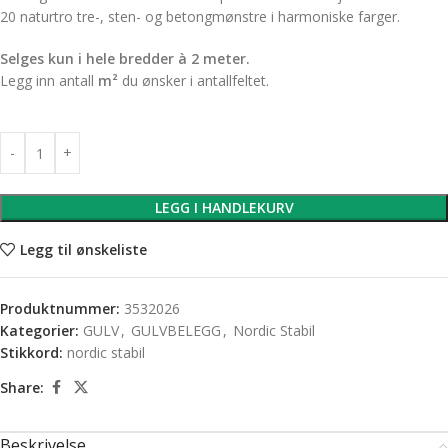
20 naturtro tre-, sten- og betongmønstre i harmoniske farger.
Selges kun i hele bredder à 2 meter.
Legg inn antall
m²
du ønsker i antallfeltet.
LEGG I HANDLEKURV
Legg til ønskeliste
Produktnummer:
3532026
Kategorier:
GULV
,
GULVBELEGG
,
Nordic Stabil
Stikkord:
nordic stabil
Share:
Beskrivelse