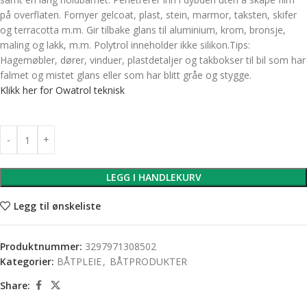
på overflaten. Fornyer gelcoat, plast, stein, marmor, taksten, skifer
og terracotta m.m. Gir tilbake glans til aluminium, krom, bronsje,
maling og lakk, m.m. Polytrol inneholder ikke silikon.Tips:
Hagemøbler, dører, vinduer, plastdetaljer og takbokser til bil som har
falmet og mistet glans eller som har blitt gråe og stygge.
Klikk her for Owatrol teknisk
LEGG I HANDLEKURV
Legg til ønskeliste
Produktnummer:
3297971308502
Kategorier:
BÅTPLEIE
,
BÅTPRODUKTER
Share: