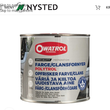
Skip to navigation
MENY
K
Skip to main content