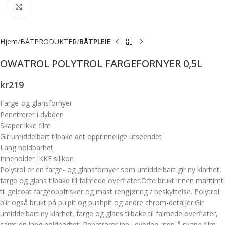
Forstørr bilde
Hjem
BÅTPRODUKTER
BÅTPLEIE
OWATROL POLYTROL FARGEFORNYER 0,5L
kr
219
Farge-og glansfornyer
Penetrerer i dybden
Skaper ikke film
Gir umiddelbart tilbake det opprinnelige utseendet
Lang holdbarhet
Inneholder IKKE silikon
Polytrol er en farge- og glansfornyer som umiddelbart gir ny klarhet,
farge og glans tilbake til falmede overflater.Ofte brukt innen maritimt
til gelcoat fargeoppfrisker og mast rengjøring / beskyttelse. Polytrol
blir også brukt på pulpit og pushpit og andre chrom-detaljer.Gir
umiddelbart ny klarhet, farge og glans tilbake til falmede overflater,
samt en lang holdbarhet. Penetrerer inn i dybden uten å skape film