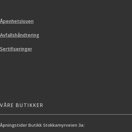
er slitesterke med likevel kjemisk
brukes på ALT interiør av plast,
følsomme så at skinnets overflate
gummi, tekstil, matter, vinyltrekk,
holdes i perfekt stand.
myke kalsesjer osv. Du trenger med
Åpenhetsloven
andre ord bare denne - og er
Etterlater en naturlig matt overflate.
dermed også mye mer økonomisk i
Den inneholder ikke silikon eller
Avfallshåndtering
bruk enn mange av sine
andre dekkmidler som kan gjøre at
konkurrenter
skinnet føles ubehagelig.
Sertifiseringer
Når du har rengjort skinnet er det
også viktig å beskytte overflaten
med for eksempel Autoglym
Leather Care Balm.
VÅRE BUTIKKER
Åpningstider Butikk Stokkamyrveien 3a: