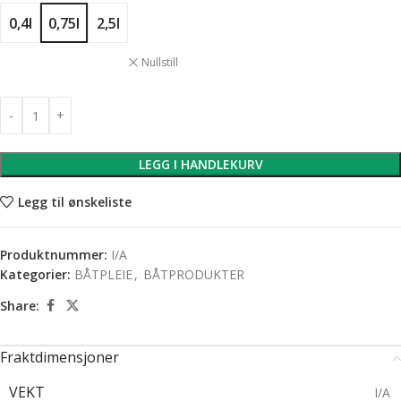
0,4l
0,75l
2,5l
Nullstill
LEGG I HANDLEKURV
Legg til ønskeliste
Produktnummer:
I/A
Kategorier:
BÅTPLEIE
,
BÅTPRODUKTER
Share:
Fraktdimensjoner
VEKT
I/A