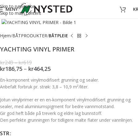
Skip to navigation
MENY
K
Skip to main content
Forstørr bilde
Hjem
BÅTPRODUKTER
BÅTPLEIE
YACHTING VINYL PRIMER
kr
249
–
kr
619
kr
186,75
–
kr
464,25
En-komponent vinylmodifisert grunning og sealer.
Anbefalt forbruk pr. strøk: 3,8 – 10,9 m²/liter.
Jotun vinylprimer er en en-komponent vinylmodifisert grunning og
sealer, med aluminiumspigment for bedre vannmotstand.
Gir god heft både på treverk og eldre lag bunnstoff.
Den perfekte grunningen for tidligere malte flater under vannlinjen.
STR