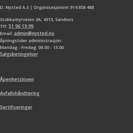
vannrette og loddrette flater. Oljen
D. Nysted A.S | Organisasjonsnr.914 858 488
er enkel å påføre og det er ikke
nødvendig med sliping mellom
strøkene.
Stokkamyrveien 3A, 4313, Sandnes
Tlf:
51 96 19 99
Email:
admin@nysted.no
Åpningstider administrasjon:
Mandag - Fredag: 08.00 - 15.00
Salgsbetingelser
Åpenhetsloven
Avfallshåndtering
Sertifiseringer