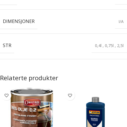
DIMENSJONER
I/A
STR
0,4l
,
0,75l
,
2,5l
Relaterte produkter