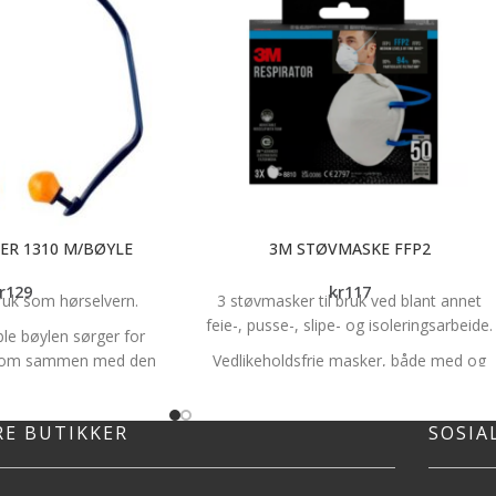
ER 1310 M/BØYLE
3M STØVMASKE FFP2
r
129
kr
117
bruk som hørselvern.
3 støvmasker til bruk ved blant annet
feie-, pusse-, slipe- og isoleringsarbeide.
ble bøylen sørger for
 som sammen med den
Vedlikeholdsfrie masker, både med og
oppen i skummateriale
uten utåndingsventil, med elastiske
og komfortabel tetning.
stropper og formbar nesebøyle. Forsikre
RE BUTIKKER
SOSIA
skummateriale som er
deg alltid om at filteret er det korrekte til
Designet for å passe bak
det tiltenkte bruksområdet.
r haken med minimal
Vedlikeholdsfrie masker