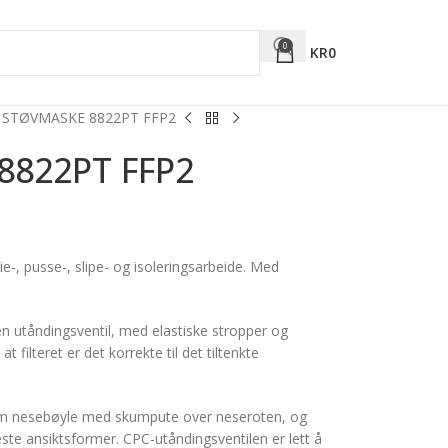
0
KR
0
 STØVMASKE 8822PT FFP2
8822PT FFP2
e-, pusse-, slipe- og isoleringsarbeide. Med
n utåndingsventil, med elastiske stropper og
 filteret er det korrekte til det tiltenkte
ium nesebøyle med skumpute over neseroten, og
leste ansiktsformer. CPC-utåndingsventilen er lett å