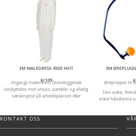
3M MALEDRESS 4500 HVIT
3M ØREPLUGG
kr
109
k
Engangs malerdress.Grunnleggende
Ørepropper til 
beskyttelse mot smuss, partikler og ufarlig
Den unike, fleksi
væskesprut på arbeidsplassen eller
enkel håndtering
hjemme. Generell vernedress hvit Kategori
myke, runde ørepr
I Merke: 3M
gir redusert trykk 
KONTAKT OSS
VÅ
Øreproppen er i 
enkle å skifte ut. 
hodet eller unde