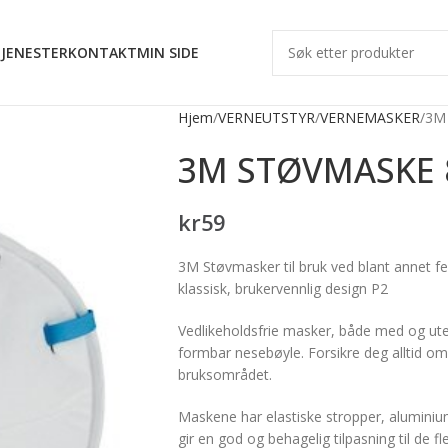
JENESTER
KONTAKT
MIN SIDE
Hjem
VERNEUTSTYR
VERNEMASKER
3M
3M STØVMASKE 
kr
59
3M Støvmasker til bruk ved blant annet fei
klassisk, brukervennlig design P2
Vedlikeholdsfrie masker, både med og ute
formbar nesebøyle. Forsikre deg alltid om at
bruksområdet.
Maskene har elastiske stropper, alumin
gir en god og behagelig tilpasning til de f