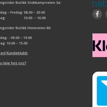
ærne. Komfortable
ngstider Butikk Stokkamyrveien 3a:
Elastiske stropper
ke stikker unødvendig
Formbar nesebøyle
ag – Fredag: 08.00 – 20.00
eier veldig lite, kun 13
3 pk
rdag: 10.00 – 16.00
g.
ngstider Butikk Hoveveien 80:
ag- : 09.00 – 19.00
ag: 10.00 – 15.00
ted Kundeklubb
du leie hos oss?