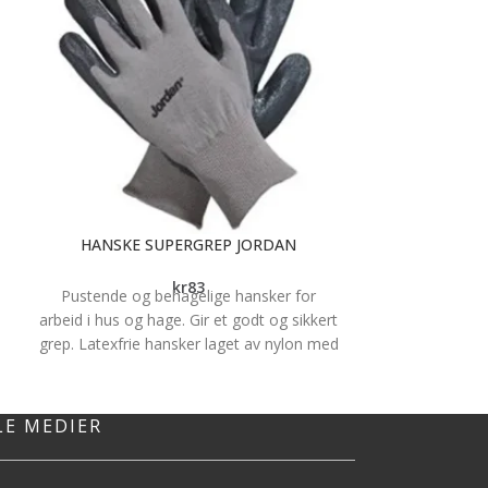
HANSKE SUPERGREP JORDAN
HANSKER 
kr
83
Pustende og behagelige hansker for
Svært slitst
arbeid i hus og hage. Gir et godt og sikkert
Silikonefri fi
grep. Latexfrie hansker laget av nylon med
nylon/lycra
nitrilbelegg. Tåler lut, syre, olje og
Fødevaregodkjent
løsemidler i grepsområdene.
Oeko-Tex® og
Lagervar
LE MEDIER