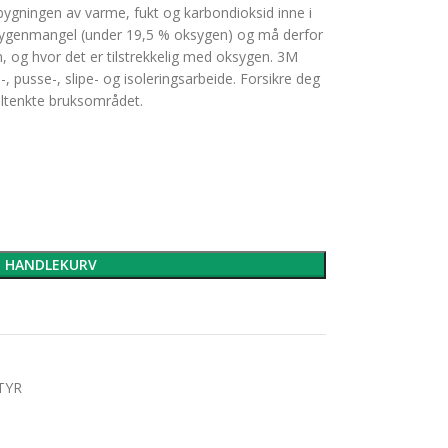
ygningen av varme, fukt og karbondioksid inne i
ygenmangel (under 19,5 % oksygen) og må derfor
, og hvor det er tilstrekkelig med oksygen. 3M
, pusse-, slipe- og isoleringsarbeide. Forsikre deg
 tiltenkte bruksområdet.
I HANDLEKURV
TYR