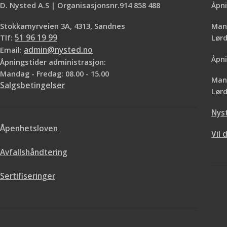
kontakt med kl
D. Nysted A.S | Organisasjonsnr.914 858 488
Åpni
ørepropper som ik
Stokkamyrveien 3A, 4313, Sandnes
Mand
dypt i øregangen. V
Tlf:
51 96 19 99
Lø
Email:
admin@nysted.no
Åpni
Åpningstider administrasjon:
Mandag - Fredag: 08.00 - 15.00
Mand
Salgsbetingelser
Lørd
Nys
Åpenhetsloven
Vil 
Avfallshåndtering
Sertifiseringer