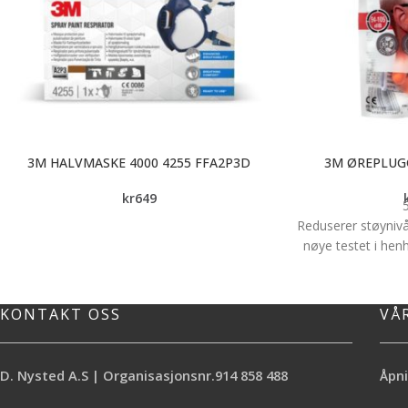
3M HALVMASKE 4000 4255 FFA2P3D
3M ØREPLUGG
kr
649
Reduserer støynivå
nøye testet i hen
Konisk design gi
bredt spekter a
KONTAKT OSS
VÅ
Det myke hypoal
mykner med kropps
proppene er satt i
langv
D. Nysted A.S | Organisasjonsnr.914 858 488
Åpni