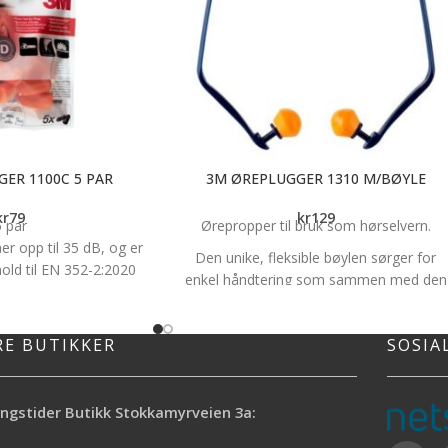
ER 1100C 5 PAR
3M ØREPLUGGER 1310 M/BØYLE
kr
79
kr
129
5 par
Ørepropper til bruk som hørselvern.
er opp til 35 dB, og er
Den unike, fleksible bøylen sørger for
hold til EN 352-2:2020
enkel håndtering som sammen med den
r god passform på et
myke, runde øreproppen i skummaterial
v øregangstørrelser
gir redusert trykk og komfortabel tetning
RE BUTIKKER
SOSIA
lergeniske skummet
Øreproppen er i skummateriale som er
temperaturen så snart
enkle å skifte ut. Designet for å passe ba
nn – for komfortabel og
hodet eller under haken med minimal
arig bruk
kontakt med klærne. Komfortable
ngstider Butikk Stokkamyrveien 3a:
ørepropper som ikke stikker unødvendig