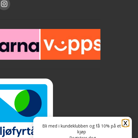
X
Bli med i kundeklubben og få 10% på et
kjøp
Registrer deg