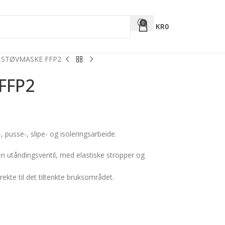
0
KR
0
 STØVMASKE FFP2
FFP2
, pusse-, slipe- og isoleringsarbeide.
n utåndingsventil, med elastiske stropper og
rrekte til det tiltenkte bruksområdet.