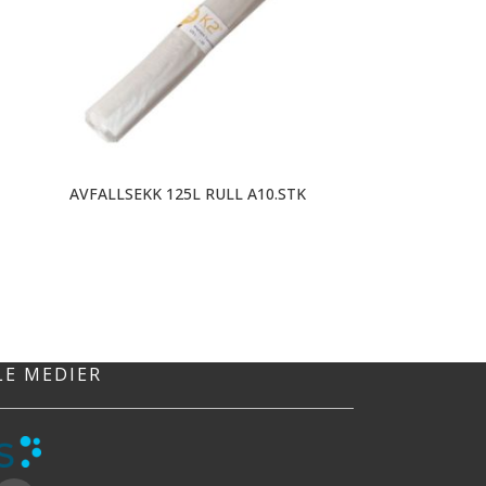
AVFALLSEKK 125L RULL A10.STK
ENGANGSHANS
Engangshan
engangshanske 
utgave som tåler
e
Pa
.
LE MEDIER
k