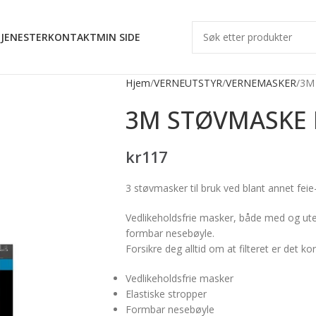
JENESTER
KONTAKT
MIN SIDE
Hjem
VERNEUTSTYR
VERNEMASKER
3M
3M STØVMASKE 
kr
117
3 støvmasker til bruk ved blant annet feie-
Vedlikeholdsfrie masker, både med og ute
formbar nesebøyle.
Forsikre deg alltid om at filteret er det ko
Vedlikeholdsfrie masker
Elastiske stropper
Formbar nesebøyle