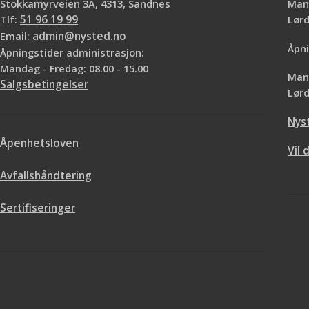
Stokkamyrveien 3A, 4313, Sandnes
Mand
Tlf:
51 96 19 99
Lø
Email:
admin@nysted.no
Åpni
Åpningstider administrasjon:
Mandag - Fredag: 08.00 - 15.00
Mand
Salgsbetingelser
Lørd
Nys
Åpenhetsloven
Vil 
Avfallshåndtering
Sertifiseringer