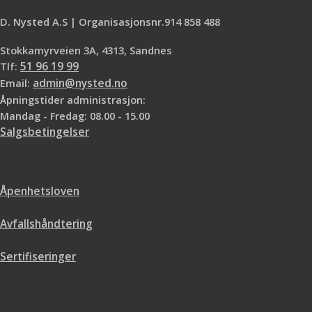
maling/overflatebehandling - Kan
påføres med spray, klut eller
D. Nysted A.S | Organisasjonsnr.914 858 488
lignende - For rensing av hele
gjenstander kan det benyttes bad
Stokkamyrveien 3A, 4313, Sandnes
for dyprensing - For rensing av små
Tlf:
51 96 19 99
elektroniske komponenter og
Email:
admin@nysted.no
kretskort, bruk Q-tips som fuktes
Åpningstider administrasjon:
lett - Norsk produsert
Mandag - Fredag: 08.00 - 15.00
Salgsbetingelser
Åpenhetsloven
Avfallshåndtering
Sertifiseringer