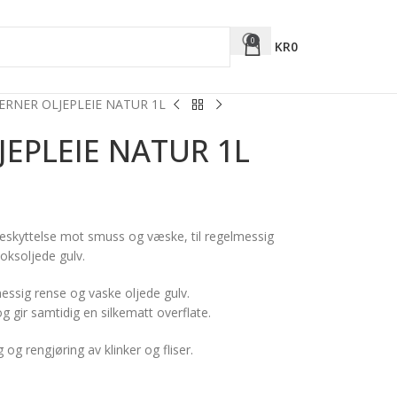
0
KR
0
ERNER OLJEPLEIE NATUR 1L
JEPLEIE NATUR 1L
skyttelse mot smuss og væske, til regelmessig
oksoljede gulv.
messig rense og vaske oljede gulv.
og gir samtidig en silkematt overflate.
og rengjøring av klinker og fliser.