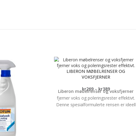
LIBERON MØBELRENSER OG
VOKSFJERNER
kr
269
–
kr
389
Liberon møbelrenser og voksfjerner
fjerner voks og poleringsrester effektivt.
Denne spesialformulerte rensen er ideell
for deg som ønsker å oppfriske utseende
på dine tre- og metallmøbler uten å skad
overflaten. Liberon Møbelrenser og
voksfjerner brukes før påføring av olje,