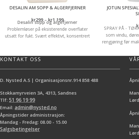
DESALIN AM SOPP & ALGERFJERNER
JOTUN SPESIA
S
kr
299
–
kr
1 199
Desalin sopp og algefjerner
k
SPRAY PÅ - TØRK 
Problemløser på eksisterende overflater
som vindu, døre
utsatt for fukt. Svært effektivt, konsentrert
rengjøring før ma
konserveringsmiddel mot sopp, alger,
tørk av *Trenger i
mose og mikroorganismer.
smuss, støv
Klikk her for produktdata
KONTAKT OSS
VÅ
DeSalin AM
Klikk her for FDV DeSalin AM
D. Nysted A.S | Organisasjonsnr.914 858 488
Åpni
Stokkamyrveien 3A, 4313, Sandnes
Mand
Tlf:
51 96 19 99
Lø
Email:
admin@nysted.no
Åpni
Åpningstider administrasjon:
Mandag - Fredag: 08.00 - 15.00
Mand
Salgsbetingelser
Lørd