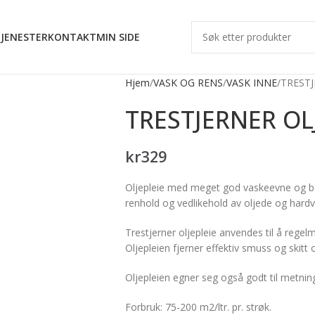
JENESTER
KONTAKT
MIN SIDE
Hjem
VASK OG RENS
VASK INNE
TRESTJ
TRESTJERNER OL
kr
329
Oljepleie med meget god vaskeevne og be
renhold og vedlikehold av oljede og hardv
Trestjerner oljepleie anvendes til å regel
Oljepleien fjerner effektiv smuss og skitt 
Oljepleien egner seg også godt til metning 
Forbruk: 75-200 m2/ltr. pr. strøk.