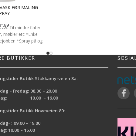
lakk eller voks for bedre sluttresultat.
LVASK FØR MALING
Dette produktet har nå byttet navn til
PRAY
Liberon Wax and polish remover, men de
r
189
er samme innholdet. Bruksområde:
AV. Til mindre flater
Fjerning av voks og poleringsrester
r, møbler etc *Enkel
Materialkompatibilitet: Tre og metall
lejobben *Spray på og
250ml eller 500ml emballasje
kke skylles av *Fjerner
 og fettflekker
RE BUTIKKER
SOSIA
ngstider Butikk Stokkamyrveien 3a:
ag – Fredag: 08.00 – 20.00
rdag: 10.00 – 16.00
ngstider Butikk Hoveveien 80:
ag- : 09.00 – 19.00
ag: 10.00 – 15.00