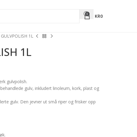
0
KR
0
 GULVPOLISH 1L
ISH 1L
erk gulvpolish.
 behandlede gulv, inkludert linoleum, kork, plast og
erte gulv. Den jevner ut små riper og frisker opp
røk.