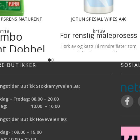
ØPSRENS NATURENT
JOTUN SPESIAL WIPES A40
r
119
kr
139
umbo
For renslig maleprosess
nt Dobbel
Tørk av og kast! Til mindre flater som
vindu, dører og møbler.
ke Bio
Enkel rengjøring før og under malejobbe
RE BUTIKKER
SOSIA
Trenger ikke skylles av
rens Gel
Fjerner maling på hendene, tørker ikke u
huden
ngstider Butikk Stokkamyrveien 3a:
rens med enzymer og
Velegnet også som
Naturlige virkestoffer
vedlikeholdsvask/flekkfjerning
ag – Fredag: 08.00 – 20.00
såpe, toalettpapir og
rdag: 10.00 – 16.00
illegg til å fjerne vond
k nedbrytbar. Virketiden
ngstider Butikk Hoveveien 80:
psrensere er lengre enn
for denne få virke over
ag- : 09.00 – 19.00
atten.
ag: 10.00 – 15.00