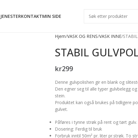
JENESTER
KONTAKT
MIN SIDE
Hjem
VASK OG RENS
VASK INNE
STABIL
STABIL GULVPOL
kr
299
Denne gulvpolishen gir en blank og slitest
Den egner seg til alle typer gulvbelegg og
stein.
Produktet kan også brukes på tidligere pol
gulvet.
Påføres i tynne strøk på rent og tørt gulv.
Dosering: Ferdig til bruk
Forbruk inntil 50m² pr. liter pr.strøk. To st