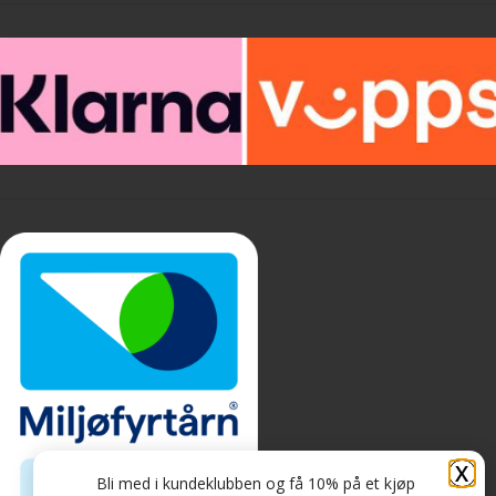
X
Bli med i kundeklubben og få 10% på et kjøp