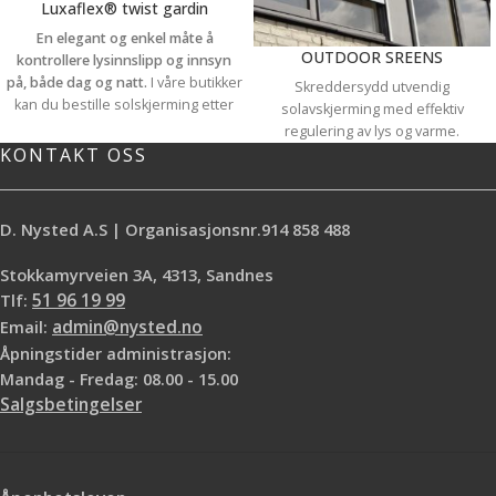
Luxaflex® twist gardin
En elegant og enkel måte å
OUTDOOR SREENS
kontrollere lysinnslipp og innsyn
på, både dag og natt.
I våre butikker
Skreddersydd utvendig
kan du bestille solskjerming etter
solavskjerming med effektiv
mål og vi kan tilpasse innvendig
regulering av lys og varme.
solskjerming til de aller fleste
KONTAKT OSS
vinduer. Besøk en av våre butikk for
å se vårt brede utvalg, stoffprøver
og kataloger. Vi hjelper deg å finne
D. Nysted A.S | Organisasjonsnr.914 858 488
solskjermingen som passer best i
ditt hjem
Stokkamyrveien 3A, 4313, Sandnes
Tlf:
51 96 19 99
Email:
admin@nysted.no
Åpningstider administrasjon:
Mandag - Fredag: 08.00 - 15.00
Salgsbetingelser