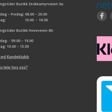
ngstider Butikk Stokkamyrveien 3a:
Renser og lysner treet
Gir optimalt underlag for nytt strøk
ag – Fredag: 08.00 – 20.00
RENS: Fukt underlaget med kaldt vann.
rdag: 10.00 – 16.00
Påfør TREBITT Terrassebeisfjerner med
pensel påmontert forlengerskaft.
ngstider Butikk Hoveveien 80:
Produktet skal virke i 15 – 20 minutter.
Det er viktig å å holde gulvet fuktig i hele
ag- : 09.00 – 19.00
virketiden, ved å etterstryke med TREBIT
ag: 10.00 – 15.00
Terrassebeisfjerner. På store terrasser e
det praktisk å jobbe felt for felt. Les
ted Kundeklubb
bruksanvisningen.
VASK: Etter 15 – 20 minutter skrubber du
du leie hos oss?
lett over med terrasseskrubb.
SKYLL: Skyll godt med vann – gammel
beis løsner enkelt!