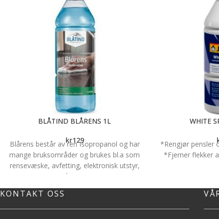
BLÅTIND BLÅRENS 1L
WHITE S
kr
129
Blårens består av ren Isopropanol og har
*Rengjør pensler 
mange bruksområder og brukes bl.a som
*Fjerner flekker a
rensevæske, avfetting, elektronisk utstyr,
frostsikring o.a. Blårens fordamper fort og
etterlater ingen rester. Kan blandes med
KONTAKT OSS
VÅ
vann i alle forhold til f.eks ønsket
frysepunkt.