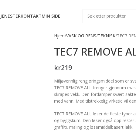
JENESTER
KONTAKT
MIN SIDE
Hjem
VASK OG RENS
TEKNISK
TEC7 RE
TEC7 REMOVE A
kr
219
Miljøvennlig rengjøringsmiddel som er s
TEC7 REMOVE ALL trenger gjennom massen
skrapes vekk. Den fordamper svært sakte og
med vann. Med tilstrekkelig virketid vil d
TEC7 REMOVE ALL løser de fleste typer av
og byggskum. Den løser også opp rester av 
graffiti, maling og løsemiddelbasert lakk.