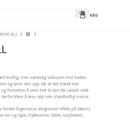
0
KR
0
MOVE ALL
LL
vært kraftig, men samtidig skånsom mot huden.
 og løser den opp slik at det enkelt kan
 fortsetter å virke helt til den blir vasket vekk
en derfor klare å løse opp selv standhaftig masse.
 herdet fugemasse (begrenset effekt på silikon)
lim og tape, trykksverte, blekk, tusjflekker,