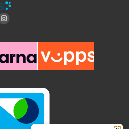
nedbrytbar. Produktet er en
mikroemulsjon basert på fettsyrer. Jotun
Penselrens brukes utfortynnet for best
resultat. *Til rens av malerverktøyet
*Effektiv rengjøring av malerverktøy
*Løser de fleste malingtyper *Biologisk
nedbrytbar
T
r