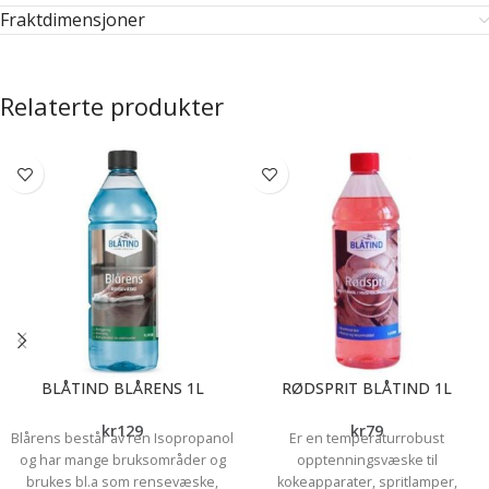
Fraktdimensjoner
Relaterte produkter
BLÅTIND BLÅRENS 1L
RØDSPRIT BLÅTIND 1L
kr
129
kr
79
Blårens består av ren Isopropanol
Er en temperaturrobust
og har mange bruksområder og
opptenningsvæske til
brukes bl.a som rensevæske,
kokeapparater, spritlamper,