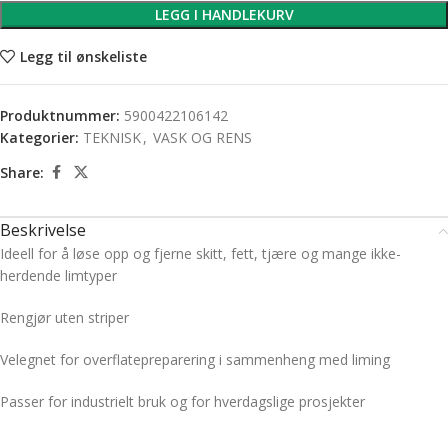
LEGG I HANDLEKURV
Legg til ønskeliste
Produktnummer:
5900422106142
Kategorier:
TEKNISK
,
VASK OG RENS
Share:
Beskrivelse
Ideell for å løse opp og fjerne skitt, fett, tjære og mange ikke-
herdende limtyper
Rengjør uten striper
Velegnet for overflatepreparering i sammenheng med liming
Passer for industrielt bruk og for hverdagslige prosjekter