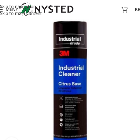
Skip to navigation
MENY
K
Skip to main content