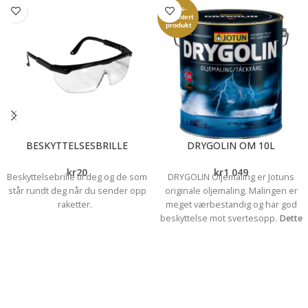
Pris-
garantert
produkt
BESKYTTELSESBRILLE
DRYGOLIN OM 10L
kr
20
kr
1 049
Beskyttelsebrille til deg og de som
DRYGOLIN Oljemaling er Jotuns
står rundt deg når du sender opp
originale oljemaling. Malingen er
raketter.
meget værbestandig og har god
beskyttelse mot svertesopp.
Dette
er et utgått produkt og vi har bare
mulighet til å blande mellom- mørke
farger (b- base)
Spør oss gjerne om
vi kan lage fargen du ønsker før du
bestiller.