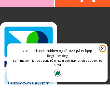
X
Bli med i kundeklubben og få 10% på et kjøp
Registrer deg
Som medlem får du tilgang på unike tilbud inspirasjon og gode tips
& råd.
Personvern og informasjonskapsler
Levert av: CoreTrek AS