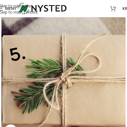
Skip to navigation
MENY
K
Skip to main content