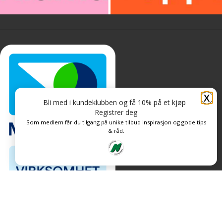
X
Bli med i kundeklubben og få 10% på et kjøp
Registrer deg
Som medlem får du tilgang på unike tilbud inspirasjon og gode tips
& råd.
Personvern og informasjonskapsler
Levert av: CoreTrek AS