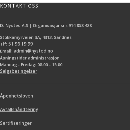
energiforbruk.
KONTAKT OSS
For eksempel fuktmåler, leker eller
lommelykter. Batteriene har opptil
D. Nysted A.S | Organisasjonsnr.914 858 488
10% høyere effektivitet enn
lignende effektive batterier. Levert i
Stokkamyrveien 3A, 4313, Sandnes
pakke med 4 stk
Tlf:
51 96 19 99
Email:
admin@nysted.no
Åpningstider administrasjon:
Mandag - Fredag: 08.00 - 15.00
Salgsbetingelser
Åpenhetsloven
Avfallshåndtering
Sertifiseringer