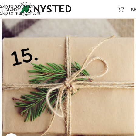
Skip to navigation
MENY
K
Skip to main content