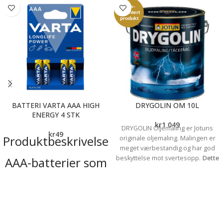
Pris-
garantert
produkt
BATTERI VARTA AAA HIGH
DRYGOLIN OM 10L
ENERGY 4 STK
kr
1 049
DRYGOLIN Oljemaling er Jotuns
kr
49
Produktbeskrivelse
originale oljemaling. Malingen er
meget værbestandig og har god
beskyttelse mot svertesopp.
Dette
AAA-batterier som
er et utgått produkt og vi har bare
er spesielt utviklet
mulighet til å blande mellom- mørke
farger (b- base)
Spør oss gjerne om
for utstyr med
vi kan lage fargen du ønsker før du
høyt
bestiller.