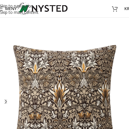
Skip to navigation
MENY
K
Skip to main content