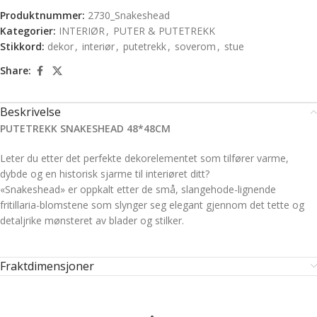
Produktnummer:
2730_Snakeshead
Kategorier:
INTERIØR
,
PUTER & PUTETREKK
Stikkord:
dekor
,
interiør
,
putetrekk
,
soverom
,
stue
Share:
Beskrivelse
PUTETREKK SNAKESHEAD 48*48CM
Leter du etter det perfekte dekorelementet som tilfører varme,
dybde og en historisk sjarme til interiøret ditt?
«Snakeshead» er oppkalt etter de små, slangehode-lignende
fritillaria-blomstene som slynger seg elegant gjennom det tette og
detaljrike mønsteret av blader og stilker.
Fraktdimensjoner