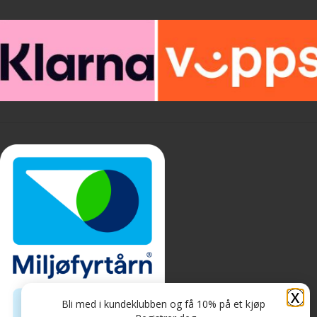
X
Bli med i kundeklubben og få 10% på et kjøp