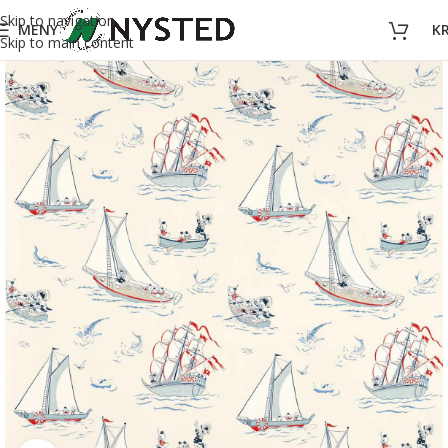
Skip to navigation
MENY
K
Skip to main content