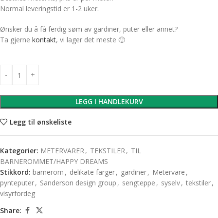
Normal leveringstid er 1-2 uker.
Ønsker du å få ferdig søm av gardiner, puter eller annet?
Ta gjerne
kontakt
, vi lager det meste 🙂
LEGG I HANDLEKURV
Legg til ønskeliste
Kategorier:
METERVARER
,
TEKSTILER
,
TIL
BARNEROMMET/HAPPY DREAMS
Stikkord:
barnerom
,
delikate farger
,
gardiner
,
Metervare
,
pynteputer
,
Sanderson design group
,
sengteppe
,
syselv
,
tekstiler
,
visyrfordeg
Share: