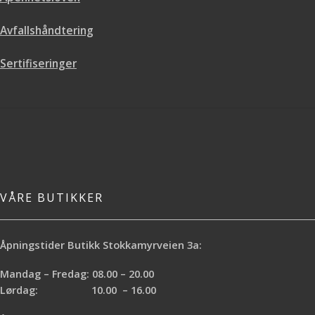
har vi prøvebok i butikkene våre.
bredde, lengde og mønsterrapport.
Husk å ta hensyn til mønsterrapport
Vi hjelper deg gjerne med
Avfallshåndtering
når du regner ut antall ruller du
utregningen.
trenger - se spesifikasjoner for
Sertifiseringer
bredde, lengde og mønsterrapport.
Vi hjelper deg gjerne med
utregningen.
VÅRE BUTIKKER
Åpningstider Butikk Stokkamyrveien 3a:
Mandag – Fredag: 08.00 – 20.00
Lørdag: 10.00 – 16.00