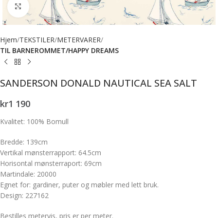
Forstørr bilde
Hjem
TEKSTILER
METERVARER
TIL BARNEROMMET/HAPPY DREAMS
SANDERSON DONALD NAUTICAL SEA SALT
kr
1 190
Kvalitet: 100% Bomull
Bredde: 139cm
Vertikal mønsterrapport: 64.5cm
Horisontal mønsterraport: 69cm
Martindale: 20000
Egnet for: gardiner, puter og møbler med lett bruk.
Design: 227162
Bestilles metervis, pris er per meter.