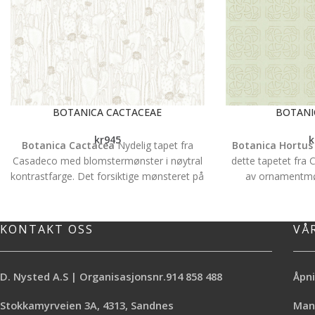
BOTANICA CACTACEAE
BOTANI
kr
945
k
Botanica Cactacea
Nydelig tapet fra
Botanica Hortus
Casadeco med blomstermønster i nøytral
dette tapetet fra
kontrastfarge. Det forsiktige mønsteret på
av ornamentmø
den lune non-woven overflaten gir et fint
inspirasjon fra
liv til veggene.
flisegulv. Luuuu
Tapettype: Non wowen Rullbredde: 0,53m
wowen tv
KONTAKT OSS
VÅ
Rullengde: 10,05m Mønsterrapport: 32cm
Tapettype: Non wo
Tapetet er bestillingsvare og normal
Rullengde: 10,05m
leveringstid etter bestilling er 1-2 uker.
Tapetet er besti
D. Nysted A.S | Organisasjonsnr.914 858 488
Åpni
Husk å ta hensyn til mønster når du
leveringstid et
regner ut antall ruller du trenger. Vi hjelper
virkedager Husk å
Stokkamyrveien 3A, 4313, Sandnes
Mand