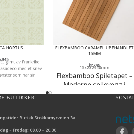
CA HORTUS
FLEXBAMBOO CARAMEL UBEHANDLET
15MM
r
945
Et glimt av Frankrike i
kr
749
15x2x2440mm
 Casadeco med et snev
Flexbamboo Spiletapet –
nster som har sin
 blant annet franske
Moderne spilevegg i
n, delikaaaaat og non
naturlig bambus
ers gjennom.
RE BUTIKKER
SOSIA
wen Rullbredde: 0,53m
Gi rommet et eksklusivt løft med
 Mønsterrapport: 11cm
Flexbamboo, den mest fleksible løsninge
llingsvare og normal
for deg som drømmer om en moderne
ngstider Butikk Stokkamyrveien 3a:
ter bestilling er 10
spilevegg. Dette unike naturproduktet
 ta hensyn til mønster
ag – Fredag: 08.00 – 20.00
kombinerer bærekraftig bambus med et