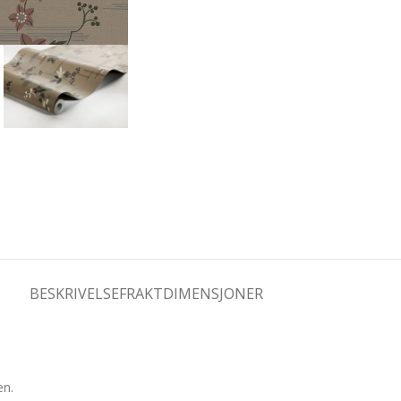
BESKRIVELSE
FRAKTDIMENSJONER
en.