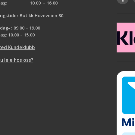
all ruller du trenger. Vi
rdag: 10.00 – 16.00
brukervennlig design som gjør
rne med utregningen.
oppussingen til en lek.
føle på tapetet har vi
ngstider Butikk Hoveveien 80:
Leveres i standard høyde 244cm,
 butikkene våre.
du velger selv bredde
.
Pris pr m²
ag- : 09.00 – 19.00
(legger du inn f.eks 1 i antall på
ag: 10.00 – 15.00
kjøp vi du da motta ca 41cm
*2,44mtr.)
ted Kundeklubb
Bestillingsvare, normal leveringstid er ca 
du leie hos oss?
virkedager etter bestilling.