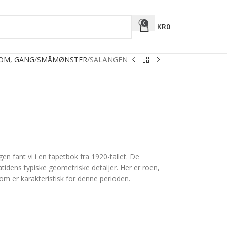
0
KR
0
ROM, GANG
SMÅMØNSTER
SALÄNGEN
en fant vi i en tapetbok fra 1920-tallet. De
atidens typiske geometriske detaljer. Her er roen,
om er karakteristisk for denne perioden.