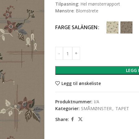
Tilpasning
:
Hel mønsterrapport
Mønstre
:
Blomstrete
FARGE SALÄNGEN
LEGG 
Legg til ønskeliste
Produktnummer:
I/A
Kategorier:
SMÅMØNSTER
,
TAPET
Share: