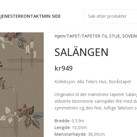
JENESTER
KONTAKT
MIN SIDE
Hjem
TAPET
TAPETER TIL STUE, SOVE
SALÄNGEN
kr
949
Kolleksjon: Alla Tiders Hus, Boråstapet
Originalen til det mønstrete tapetet Saläng
stiliserte blomstene samspiller fint med d
symmetrien og den fine, luftige følelsen s
Bredde
:
0,53m
Lengde
:
10,05m
Mønsterhøyde
:
38,00cm