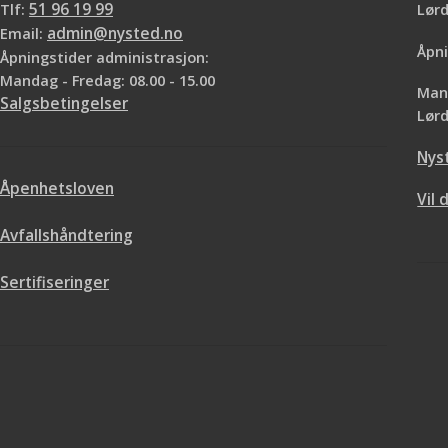
deg gjerne med utregningen. Ønsker du å
når du regner ut ant
Tlf:
51 96 19 99
Lø
ta og føle på tapetet har vi prøvebøker i
hjelper deg gje
Email:
admin@nysted.no
butikkene våre.
Ønsker du å ta og 
Åpni
Åpningstider administrasjon:
prøvebøker i
Mandag - Fredag: 08.00 - 15.00
Mand
Salgsbetingelser
Lørd
Nys
Åpenhetsloven
Vil 
Avfallshåndtering
Sertifiseringer