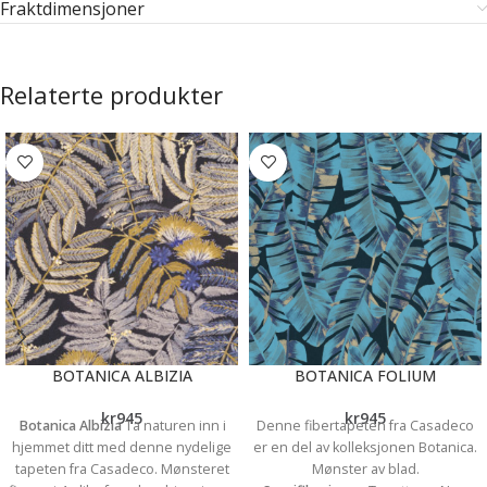
Fraktdimensjoner
Relaterte produkter
BOTANICA ALBIZIA
BOTANICA FOLIUM
kr
945
kr
945
Botanica Albizia
Ta naturen inn i
Denne fibertapeten fra Casadeco
hjemmet ditt med denne nydelige
er en del av kolleksjonen Botanica.
tapeten fra Casadeco. Mønsteret
Mønster av blad.