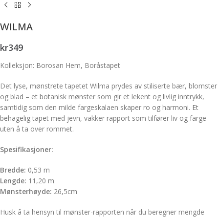
WILMA
kr
349
Kolleksjon: Borosan Hem, Boråstapet
Det lyse, mønstrete tapetet Wilma prydes av stiliserte bær, blomster
og blad – et botanisk mønster som gir et lekent og livlig inntrykk,
samtidig som den milde fargeskalaen skaper ro og harmoni. Et
behagelig tapet med jevn, vakker rapport som tilfører liv og farge
uten å ta over rommet.
Spesifikasjoner:
Bredde:
0,53 m
Lengde:
11,20 m
Mønsterhøyde:
26,5cm
Husk å ta hensyn til mønster-rapporten når du beregner mengde