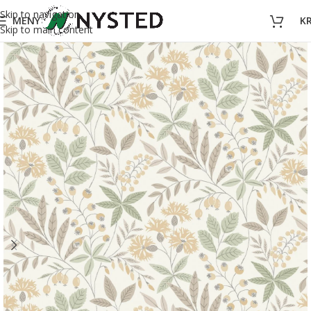
Skip to navigation
MENY
K
Skip to main content