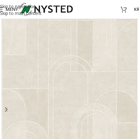
Skip to navigation
MENY
K
Skip to main content