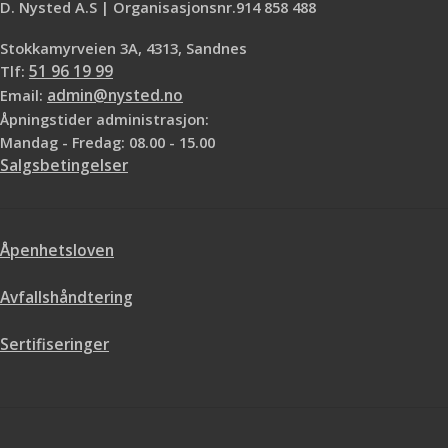
D. Nysted A.S | Organisasjonsnr.914 858 488
Tapetet er bestillingsvare og
Mønsterrapport: 11cm
normal leveringstid etter bestilling
Tapetet er bestillingsvare og
Stokkamyrveien 3A, 4313, Sandnes
er 10 virkedager. Husk å ta hensyn
normal leveringstid etter bestilling
Tlf:
51 96 19 99
til mønster når du regner ut antall
er 10 virkedager Husk å ta hensyn til
Email:
admin@nysted.no
ruller du trenger. Vi hjelper deg
mønster når du regner ut antall
Åpningstider administrasjon:
gjerne med utregningen.
ruller du trenger. Vi hjelper deg
gjerne med utregningen. Ønsker
Mandag - Fredag: 08.00 - 15.00
du å ta og føle på tapetet har vi
Salgsbetingelser
prøvebøker i butikkene våre.
Åpenhetsloven
Avfallshåndtering
Sertifiseringer