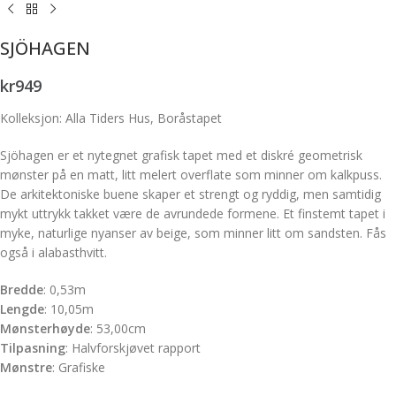
SJÖHAGEN
kr
949
Kolleksjon: Alla Tiders Hus, Boråstapet
Sjöhagen er et nytegnet grafisk tapet med et diskré geometrisk
mønster på en matt, litt melert overflate som minner om kalkpuss.
De arkitektoniske buene skaper et strengt og ryddig, men samtidig
mykt uttrykk takket være de avrundede formene. Et finstemt tapet i
myke, naturlige nyanser av beige, som minner litt om sandsten. Fås
også i alabasthvitt.
Bredde
:
0,53m
Lengde
:
10,05m
Mønsterhøyde
:
53,00cm
Tilpasning
:
Halvforskjøvet rapport
Mønstre
:
Grafiske