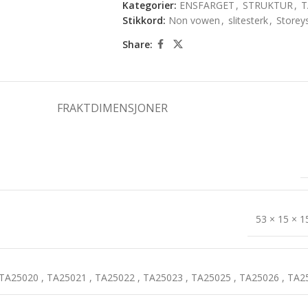
Kategorier:
ENSFARGET
,
STRUKTUR
,
T
Stikkord:
Non vowen
,
slitesterk
,
Storey
Share:
FRAKTDIMENSJONER
53 × 15 × 
TA25020
,
TA25021
,
TA25022
,
TA25023
,
TA25025
,
TA25026
,
TA2