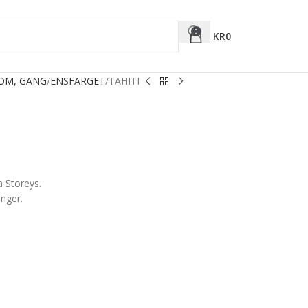
0
KR
0
ROM, GANG
ENSFARGET
TAHITI
a Storeys.
inger.