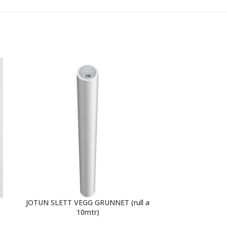
JOTUN SLETT VEGG GRUNNET (rull a
SI
10mtr)
Fruit er et av W