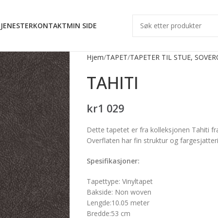
JENESTER
KONTAKT
MIN SIDE
Hjem
TAPET
TAPETER TIL STUE, SOVE
TAHITI
kr
1 029
Dette tapetet er fra kolleksjonen Tahiti fr
Overflaten har fin struktur og fargesjatter
Spesifikasjoner:
Tapettype:
Vinyltapet
Bakside: Non woven
Lengde:
10.05 meter
Bredde:
53 cm