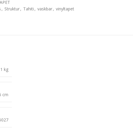
APET
s
,
Struktur
,
Tahiti
,
vaskbar
,
vinyltapet
1 kg
15 cm
5027