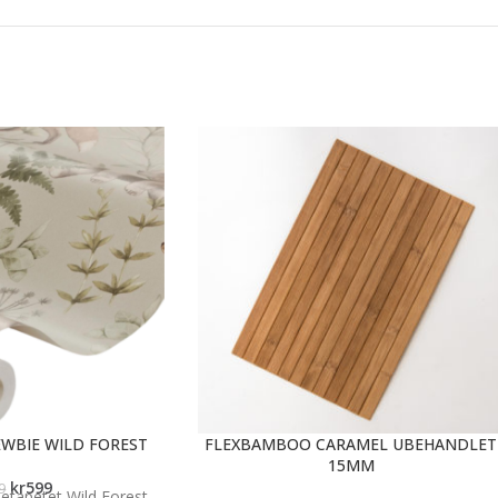
WBIE WILD FOREST
FLEXBAMBOO CARAMEL UBEHANDLET
15MM
kr
599
9
etapetet Wild Forest