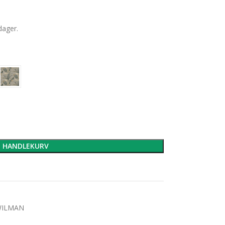
dager.
I HANDLEKURV
WILMAN