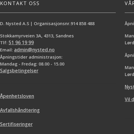
KONTAKT OSS
VÅ
D. Nysted A.S | Organisasjonsnr.914 858 488
Åpni
Stokkamyrveien 3A, 4313, Sandnes
Mand
Tlf:
51 96 19 99
Lø
Email:
admin@nysted.no
Åpni
Åpningstider administrasjon:
Mandag - Fredag: 08.00 - 15.00
Mand
Salgsbetingelser
Lørd
Nys
Åpenhetsloven
Vil 
Avfallshåndtering
Sertifiseringer