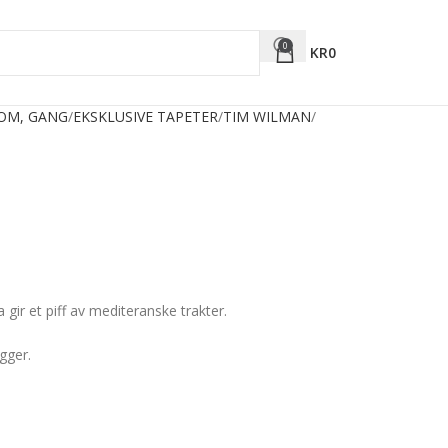
0
KR
0
ROM, GANG
EKSKLUSIVE TAPETER
TIM WILMAN
 gir et piff av mediteranske trakter.
gger.