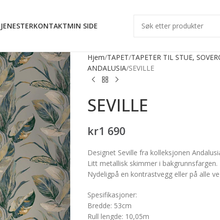
JENESTER
KONTAKT
MIN SIDE
Hjem
TAPET
TAPETER TIL STUE, SOVE
ANDALUSIA
SEVILLE
SEVILLE
kr
1 690
Designet Seville fra kolleksjonen Andalusia
Litt metallisk skimmer i bakgrunnsfargen.
Nydeligpå en kontrastvegg eller på alle ve
Spesifikasjoner:
Bredde: 53cm
Rull lengde: 10,05m