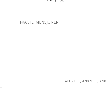
Share:
FRAKTDIMENSJONER
AN02135
,
AN02136
,
AN0