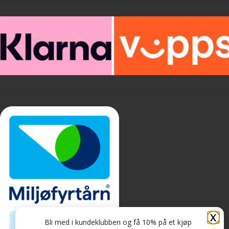
X
Bli med i kundeklubben og få 10% på et kjøp