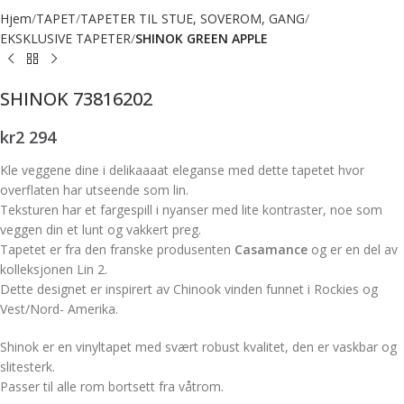
Hjem
TAPET
TAPETER TIL STUE, SOVEROM, GANG
EKSKLUSIVE TAPETER
SHINOK GREEN APPLE
SHINOK 73816202
kr
2 294
Kle veggene dine i delikaaaat eleganse med dette tapetet hvor
overflaten har utseende som lin.
Teksturen har et fargespill i nyanser med lite kontraster, noe som
veggen din et lunt og vakkert preg.
Tapetet er fra den franske produsenten
Casamance
og er en del av
kolleksjonen Lin 2.
Dette designet er inspirert av Chinook vinden funnet i Rockies og
Vest/Nord- Amerika.
Shinok er en vinyltapet med svært robust kvalitet, den er vaskbar og
slitesterk.
Passer til alle rom bortsett fra våtrom.