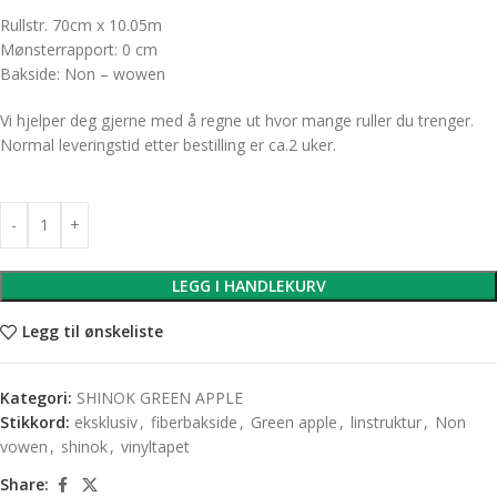
Rullstr. 70cm x 10.05m
Mønsterrapport: 0 cm
Bakside: Non – wowen
Vi hjelper deg gjerne med å regne ut hvor mange ruller du trenger.
Normal leveringstid etter bestilling er ca.2 uker.
LEGG I HANDLEKURV
Legg til ønskeliste
Kategori:
SHINOK GREEN APPLE
Stikkord:
eksklusiv
,
fiberbakside
,
Green apple
,
linstruktur
,
Non
vowen
,
shinok
,
vinyltapet
Share: