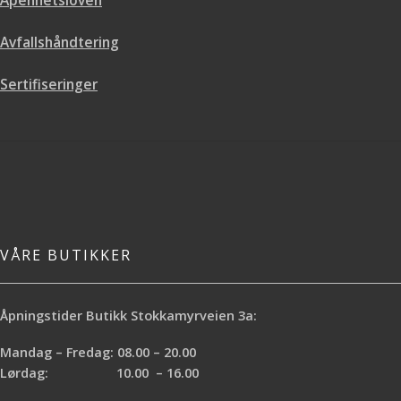
Åpenhetsloven
bestilling er ca.2 uker.
bestilling er ca.2 uker.
Avfallshåndtering
Sertifiseringer
VÅRE BUTIKKER
Åpningstider Butikk Stokkamyrveien 3a:
Mandag – Fredag: 08.00 – 20.00
Lørdag: 10.00 – 16.00