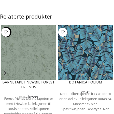
Relaterte produkter
-20%
BARNETAPET NEWBIE FOREST
BOTANICA FOLIUM
FRIENDS
kr
945
Denne fibertapeten fra Casadeco
kr
599
kr
749
Forest friends
Denne tapeten er
er en del av kolleksjonen Botanica.
med i Newbie kolleksjonen til
Mønster av blad.
Boråstapeter. Kolleksjonen
Spesifikasjoner:
Tapettype: Non
inneholder tapeter fulle av magi,