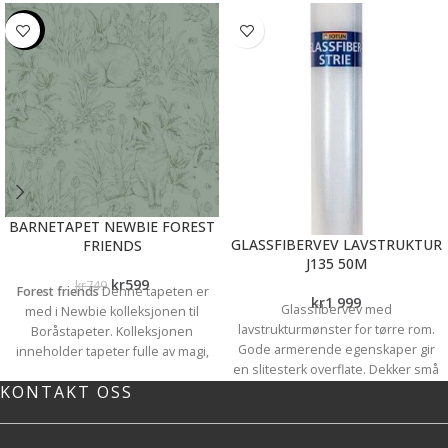
-20%
BARNETAPET NEWBIE FOREST
GLASSFIBERVEV LAVSTRUKTUR
FRIENDS
J135 50M
kr
599
kr
749
Forest friends
Denne tapeten er
kr
1 999
Glassfibervev med
med i Newbie kolleksjonen til
lavstrukturmønster for tørre rom.
Boråstapeter. Kolleksjonen
Gode armerende egenskaper gir
inneholder tapeter fulle av magi,
en slitesterk overflate. Dekker små
eventyr og vidunderlige reiser. En
KONTAKT OSS
ujevnheter i underlaget og er rask å
drøm for barnerommet men den
montere.
kan veldig fint benyttes i andre rom
Kan brukes i tørre rom for å oppnå
også.