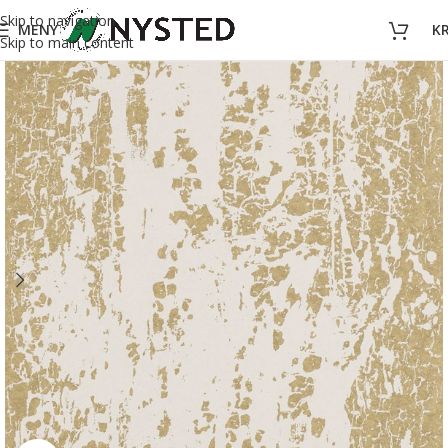
Skip to navigation
MENY
K
Skip to main content