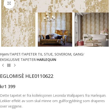
Forstørr bilde
Hjem
TAPET
TAPETER TIL STUE, SOVEROM, GANG
EKSKLUSIVE TAPETER
HARLEQUIN
EGLOMISÈ HLE0110622
kr
1 399
Dette tapetet er fra kolleksjonen Leonida Wallpapers fra Harlequin.
Lekker effekt av som skal minne om gullforgyldning som draperes
over veggene.