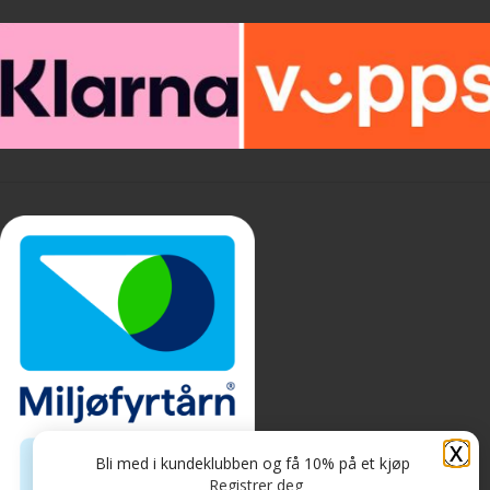
X
Bli med i kundeklubben og få 10% på et kjøp
Registrer deg