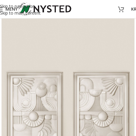
Skip to navigation
MENY
K
Skip to main content