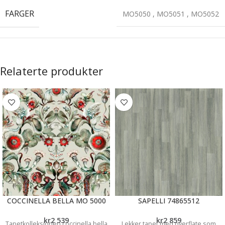
FARGER
MO5050
,
MO5051
,
MO5052
Relaterte produkter
COCCINELLA BELLA MO 5000
SAPELLI 74865512
kr
2 539
kr
2 859
Tapetkolleksjonen coccinella bella
Lekker tapet med overflate som