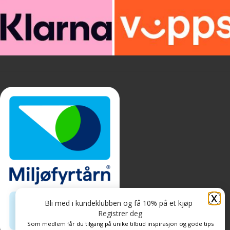
X
Bli med i kundeklubben og få 10% på et kjøp
Registrer deg
Som medlem får du tilgang på unike tilbud inspirasjon og gode tips