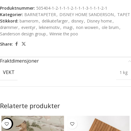
Produktnummer:
505404-1-2-1-1-1-2-1-1-1-3-1-1-1-2-1
Kategorier:
BARNETAPETER
,
DISNEY HOME SANDERSON
,
TAPET
Stikkord:
barnerom
,
delikatefarger
,
disney
,
Disney home
,
drømmer
,
eventyr
,
leknemotiv
,
magi
,
non wowen
,
ole brum
,
Sanderson design group
,
Winnie the poo
Share:
Fraktdimensjoner
VEKT
1 kg
Relaterte produkter
-20%