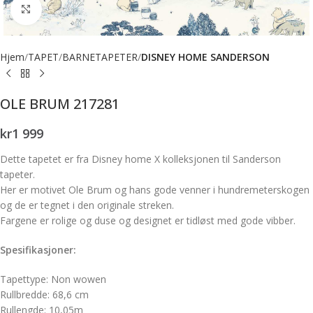
Forstørr bilde
Hjem
TAPET
BARNETAPETER
DISNEY HOME SANDERSON
OLE BRUM 217281
kr
1 999
Dette tapetet er fra Disney home X kolleksjonen til Sanderson
tapeter.
Her er motivet Ole Brum og hans gode venner i hundremeterskogen
og de er tegnet i den originale streken.
Fargene er rolige og duse og designet er tidløst med gode vibber.
Spesifikasjoner:
Tapettype: Non wowen
Rullbredde: 68,6 cm
Rullengde: 10,05m