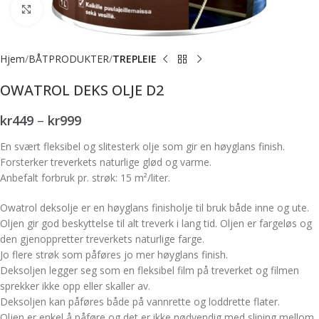
Forstørr bilde
Hjem
BÅTPRODUKTER
TREPLEIE
OWATROL DEKS OLJE D2
kr
449
–
kr
999
En svært fleksibel og slitesterk olje som gir en høyglans finish.
Forsterker treverkets naturlige glød og varme.
Anbefalt forbruk pr. strøk: 15 m²/liter.
Owatrol deksolje er en høyglans finisholje til bruk både inne og ute.
Oljen gir god beskyttelse til alt treverk i lang tid. Oljen er fargeløs og
den gjenoppretter treverkets naturlige farge.
Jo flere strøk som påføres jo mer høyglans finish.
Deksoljen legger seg som en fleksibel film på treverket og filmen
sprekker ikke opp eller skaller av.
Deksoljen kan påføres både på vannrette og loddrette flater.
Oljen er enkel å påføre og det er ikke nødvendig med sliping mellom