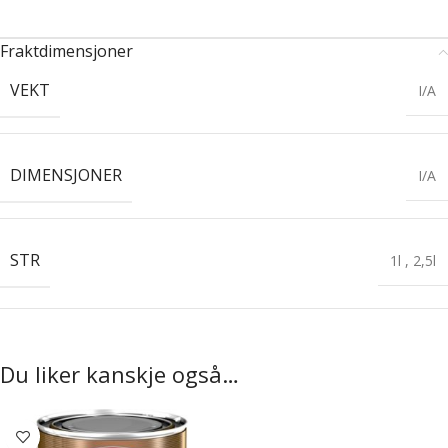
Fraktdimensjoner
VEKT
I/A
DIMENSJONER
I/A
STR
1l
,
2,5l
Du liker kanskje også…