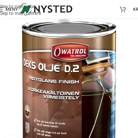
Skip to navigation
MENY
K
Skip to main content