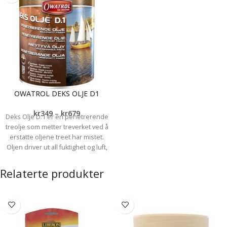
OWATROL DEKS OLJE D1
kr
349
–
kr
679
Deks Olje D.1 er en penetrerende
treolje som metter treverket ved å
erstatte oljene treet har mistet.
Oljen driver ut all fuktighet og luft,
trenger seg dypt inn i porene,
beriker og stabiliserer treverket og
Relaterte produkter
sørger for langvarig beskyttelse av
både innendørs- og utendørs
treverk. Deks Olje D.1 er en
transparent olje som ikke danner
film. Den fremhever treverkets