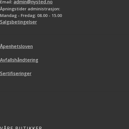
Email:
admin@nysted.no
Reagerer ikke kjemisk med annet
Ideell før lakkering og maling
Åpningstider administrasjon:
stoff
Harpiksimpregnerte kluter
Maling og lakk flyter bedre ut
Mandag - Fredag: 08.00 - 15.00
Salgsbetingelser
Åpenhetsloven
Avfallshåndtering
Sertifiseringer
VÅRE BUTIKKER