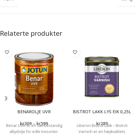
Relaterte produkter
BENAROLJE UVR
BISTROT LAKK LYS EIK 0,25L
kr
309
–
kr
599
kr
289
Benar UVR er en værbestandig
Liberon Bistrot Lakk – Bistrot
alkydolje for edle tresorter.
Varnish er en høykvalitets