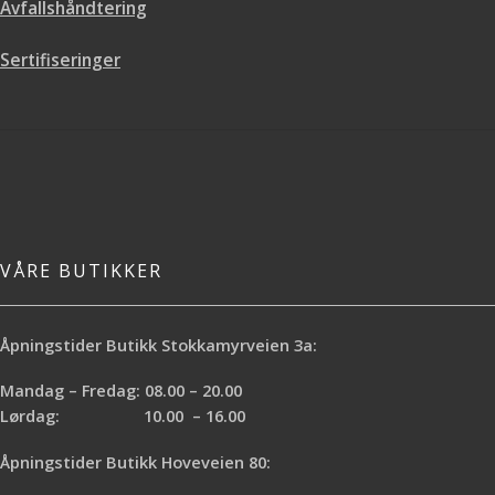
Avfallshåndtering
vannsøl
Bistrotlakk gir overflaten en flott
Sertifiseringer
finish
Dekkevne 8-10 m2/liter
Glans: Silkematt – Blank
Tørketid: 6 timer
VÅRE BUTIKKER
Åpningstider Butikk Stokkamyrveien 3a:
Mandag – Fredag: 08.00 – 20.00
Lørdag: 10.00 – 16.00
Åpningstider Butikk Hoveveien 80: