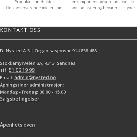
Produktet inneholder
enkomponent polyuretanalkydlakk
filmkonserverende midler som
som beskytter og bevarer alle typer
motvirker vekst av svertesopp på
tre. Godt egnet for bordplate,
treoverflaten. *Svak gyldenbrun
kjøkken, trapp, møbel, panel,
farge *Gir elastisk og vannfast
baderom, listverk etc. som utsettes
KONTAKT OSS
beskyttelse *Inneholder
for hard slitasje og vannsøl. Liberon
sopphindrende midler
Bistrot Lakk kan vaskes, er
slitesterk, vannfast og
D. Nysted A.S | Organisasjonsnr.914 858 488
varmeresistent og har meget god
flyteevne. Bistrot Lakk kan legges
Stokkamyrveien 3A, 4313, Sandnes
over alle typer overflatebehandling,
men ikke voks eller Skjellakk. Du kan
Tlf:
51 96 19 99
skifte farge ved å påføre to strøk
Email:
admin@nysted.no
med Liberon Bistrot lakk med farge.
Åpningstider administrasjon:
Ønsker du blank glans når du har
Mandag - Fredag: 08.00 - 15.00
lagt på lakk med farge, legger du
Salgsbetingelser
bare på ett strøk med blank klarlakk
på topp
Spesifikasjoner:
For møbler, trapper, listverk, gulv,
paneler
Ubehandlet, lakkert eller oljet
Åpenhetsloven
treverk
Slitesterk, tåler hard slitasje og