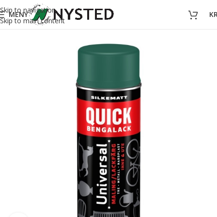
Skip to navigation
MENY
K
Skip to main content