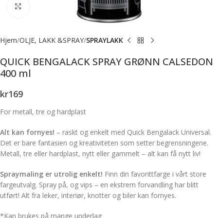
Forstørr bilde
Hjem
OLJE, LAKK &SPRAY
SPRAYLAKK
QUICK BENGALACK SPRAY GRØNN CALSEDON
400 ml
kr
169
For metall, tre og hardplast
Alt kan fornyes!
– raskt og enkelt med Quick Bengalack Universal.
Det er bare fantasien og kreativiteten som setter begrensningene.
Metall, tre eller hardplast, nytt eller gammelt – alt kan få nytt liv!
Spraymaling er utrolig enkelt!
Finn din favorittfarge i vårt store
fargeutvalg. Spray på, og vips – en ekstrem forvandling har blitt
utført! Alt fra leker, interiør, knotter og biler kan fornyes.
*Kan brukes på mange underlag