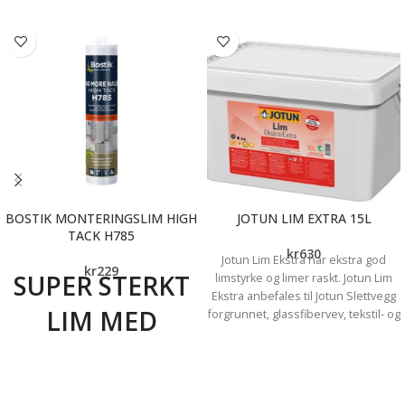
BOSTIK MONTERINGSLIM HIGH
JOTUN LIM EXTRA 15L
TACK H785
kr
630
Jotun Lim Ekstra har ekstra god
kr
229
SUPER STERKT
limstyrke og limer raskt. Jotun Lim
Ekstra anbefales til Jotun Slettvegg
LIM MED
forgrunnet, glassfibervev, tekstil- og
vinyltapeter i tørre rom. *Hefter
IMPONERENDE
godt til underlaget og limer godt
*God konsistent - spruter lite *Lett
DIREKTE HUGG
å få et fint resultat *Holder godt på
tyngre tapet