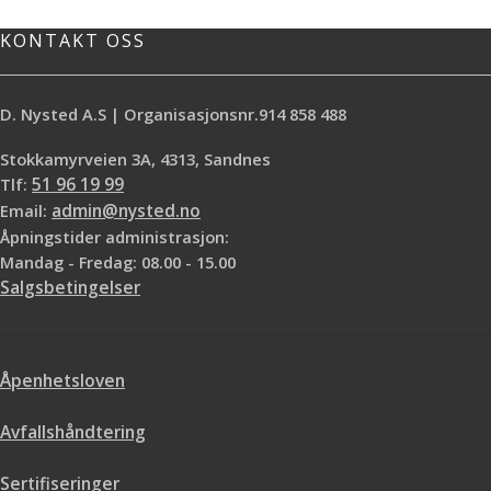
Profesjonelt høy kvalitets hybridlim
KONTAKT OSS
med ekstremt høyt direkte hugg.
Fordeler: - Direkte hugg, ingen
støtte påkrevet - Høy styrke - Ingen
D. Nysted A.S | Organisasjonsnr.914 858 488
isocyanater og løsningsmidler -
Permanent elastisk - Nøytral
Stokkamyrveien 3A, 4313, Sandnes
herding - Motstandsdyktig mot
fuktighets og værforhold - Fester
Tlf:
51 96 19 99
seg perfekt uten primer på de
Email:
admin@nysted.no
fleste overflater, til og med fuktige
Åpningstider administrasjon:
Sertifiseringer: - Emicode EC1 Plus -
Mandag - Fredag: 08.00 - 15.00
M1
Salgsbetingelser
Åpenhetsloven
Avfallshåndtering
Sertifiseringer