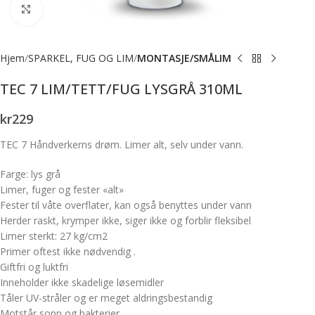
Forstørr bilde
Hjem
SPARKEL, FUG OG LIM
MONTASJE/SMÅLIM
TEC 7 LIM/TETT/FUG LYSGRÅ 310ML
kr
229
TEC 7 Håndverkerns drøm. Limer alt, selv under vann.
Farge: lys grå
Limer, fuger og fester «alt»
Fester til våte overflater, kan også benyttes under vann
Herder raskt, krymper ikke, siger ikke og forblir fleksibel
Limer sterkt: 27 kg/cm2
Primer oftest ikke nødvendig .
Giftfri og luktfri
Inneholder ikke skadelige løsemidler
Tåler UV-stråler og er meget aldringsbestandig
Motstår sopp og bakterier