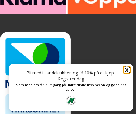
X
Bli med i kundeklubben og få 10% på et kjøp
Registrer deg
Som medlem får du tilgang på unike tilbud inspirasjon og gode tips
& råd.
Personvern og informasjonskapsler