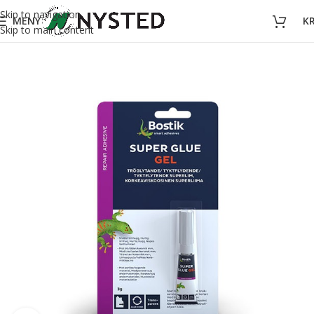
Skip to navigation
MENY
K
Skip to main content