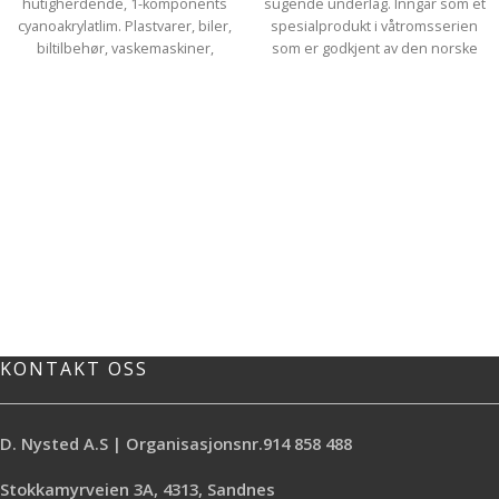
hutigherdende, 1-komponents
sugende underlag. Inngår som et
cyanoakrylatlim. Plastvarer, biler,
spesialprodukt i våtromsserien
biltilbehør, vaskemaskiner,
som er godkjent av den norske
elektriske apparater, optiske
byggebransjens våtromsnorm.
instrumenter,
*Spesiallim og grunning i ett
presisjonsinstrumenter, urmakeri
*Tørker raskt *Fyller godt *Hindrer
og juvelindustri.
vanninntrenging og blæring
KONTAKT OSS
D. Nysted A.S | Organisasjonsnr.914 858 488
Stokkamyrveien 3A, 4313, Sandnes