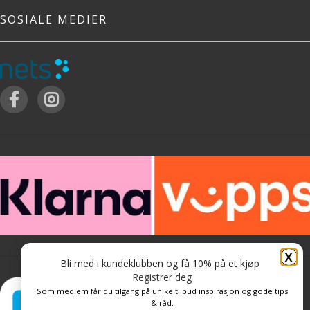
SOSIALE MEDIER
X
Bli med i kundeklubben og få 10% på et kjøp
Registrer deg
Som medlem får du tilgang på unike tilbud inspirasjon og gode tips
& råd.