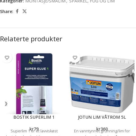
Kategorier:
MONTASJE/SMÅLIM
,
SPARKEL, FUG OG LIM
Share:
Relaterte produkter
BOSTIK SUPERLIM 1
JOTUN LIM VÅTROM 5L
kr
79
kr
360
Superlim 1 er et lavviskøst
En vanntynnet grunning/lim for