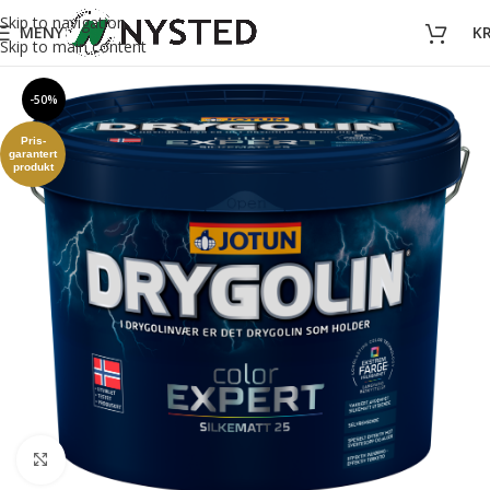
Skip to navigation
MENY
K
Skip to main content
-50%
Pris-
garantert
produkt
Forstørr bilde