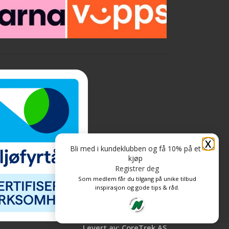
X
Bli med i kundeklubben og få 10% på et
kjøp
Registrer deg
Som medlem får du tilgang på unike tilbud
inspirasjon og gode tips & råd.
Levert av: CoreTrek AS