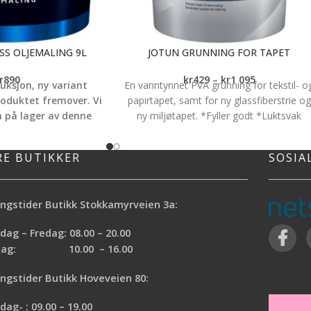
SS OLJEMALING 9L
JOTUN GRUNNING FOR TAPET
r
890
kr
429
–
kr
1 095
uksjon, ny variant
En vanntynnet PVA grunning for tekstil- o
roduktet fremover.
Vi
papirtapet, samt for ny glassfiberstrie og
n på lager av denne
ny miljøtapet. *Fyller godt *Luktsvak
pluss til å lage et
*Vanntynnet
en tar forbehold om
RE BUTIKKER
SOSIA
t produkt.
ngstider Butikk Stokkamyrveien 3a:
ag – Fredag: 08.00 – 20.00
n pluss oljemaling som
e i alle farger.
rdag: 10.00 – 16.00
En utendørs
ngstider Butikk Hoveveien 80:
oljemaling som
gir meget god
ag- : 09.00 – 19.00
værbestandig