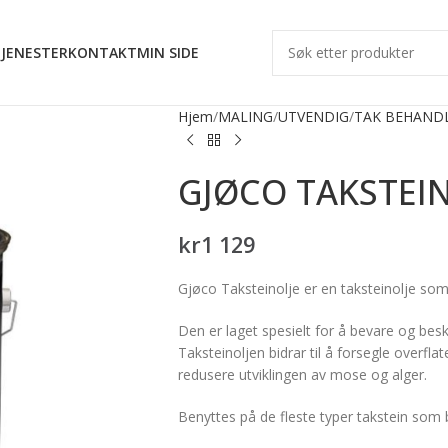
JENESTER
KONTAKT
MIN SIDE
Hjem
MALING
UTVENDIG
TAK BEHAND
GJØCO TAKSTEIN
kr
1 129
Gjøco Taksteinolje er en taksteinolje som b
Den er laget spesielt for å bevare og besk
Taksteinoljen bidrar til å forsegle overfl
redusere utviklingen av mose og alger.
Benyttes på de fleste typer takstein som 