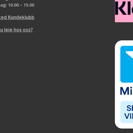
ag: 10.00 – 15.00
beskyttelse.
Jotun Drygolin
ted Kundeklubb
Pluss oljemaling
er en moderne
du leie hos oss?
meget værbestandig
yttelse.
forsterket med ny
teknologi, den har
nskaper på farge- og
og ekstra beskyttelse
sopp og alger.
emaling har meget gode
er som gjør at den er
den spruter og drypper
eftegenskaper. Benyttes
tidligere oljebeiset,
r malt treverk, også
Kan også benyttes som
 og plast som vanligvis