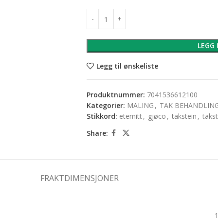
LEGG 
Legg til ønskeliste
Produktnummer:
7041536612100
Kategorier:
MALING
,
TAK BEHANDLIN
Stikkord:
eternitt
,
gjøco
,
takstein
,
takst
Share:
FRAKTDIMENSJONER
1