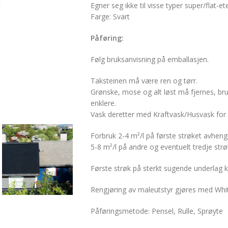
Egner seg ikke til visse typer super/flat-ete
Farge: Svart
Påføring:
Følg bruksanvisning på emballasjen.
Taksteinen må være ren og tørr.
Grønske, mose og alt løst må fjernes, bru
enklere.
Vask deretter med Kraftvask/Husvask for å
Forbruk 2-4 m²/l på første strøket avheng
5-8 m²/l på andre og eventuelt tredje strø
Første strøk på sterkt sugende underlag k
Rengjøring av maleutstyr gjøres med Whit
Påføringsmetode: Pensel, Rulle, Sprøyte