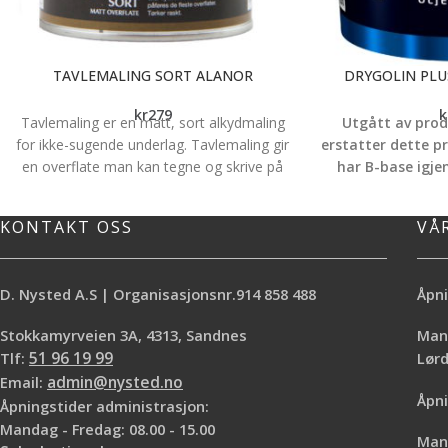
TAVLEMALING SORT ALANOR
DRYGOLIN PLU
kr
279
k
Tavlemaling er en matt, sort alkydmaling
Utgått av prod
for ikke-sugende underlag. Tavlemaling gir
erstatter dette p
en overflate man kan tegne og skrive på
har B-base igje
med skolekritt. Ypperlig til dører/glatte
typen Drygolin 
veggflater etc.
utvalg farger, m
KONTAKT OSS
VÅ
utsolg
D. Nysted A.S | Organisasjonsnr.914 858 488
Åpni
Stokkamyrveien 3A, 4313, Sandnes
Mand
Her er nye Drygoli
vi kan bland
Tlf:
51 96 19 99
Lø
Email:
admin@nysted.no
Åpni
Åpningstider administrasjon:
Mandag - Fredag: 08.00 - 15.00
Mand