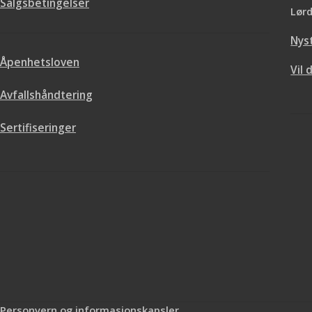
Salgsbetingelser
Lørd
Nys
Åpenhetsloven
Vil 
oljemaling med 
Avfallshåndtering
besk
Malingen er 
Sertifiseringer
vannavvisende 
forsterkede ege
glansholdbarhet 
mot sverte
Drygolin Pluss olj
påføringsegenskap
lett å male med, 
lite og har gode h
på nytt treverk, 
dekkbeiset elle
trykkimpregnert. 
Personvern og informasjonskapsler
toppstrøk på metall