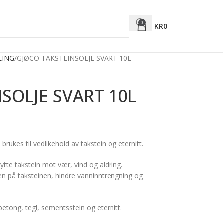
0
KR
0
LING
GJØCO TAKSTEINSOLJE SVART 10L
SOLJE SVART 10L
rukes til vedlikehold av takstein og eternitt.
ytte takstein mot vær, vind og aldring.
aten på taksteinen, hindre vanninntrengning og
betong, tegl, sementsstein og eternitt.