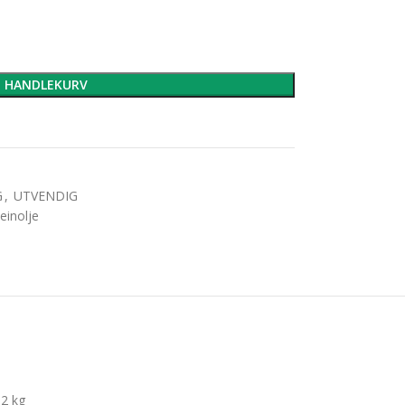
I HANDLEKURV
G
,
UTVENDIG
einolje
2 kg