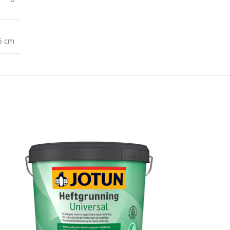
35 cm
-35%