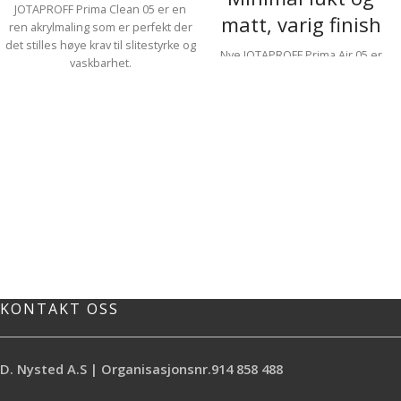
JOTAPROFF Prima Clean 05 er en
matt, varig finish
ren akrylmaling som er perfekt der
det stilles høye krav til slitestyrke og
Nye JOTAPROFF Prima Air 05 er
vaskbarhet.
fantastisk å jobbe med! Enda mer
Ekstremt høy slitestyrke
effektiv i bruk, med lett og fin
Flekkavvisende og suveren
påføring. Resultatet blir et enda
vaskbarhet
flottere, matt og varig sluttresultat.
Skjoldfri og matt flott finish
JOTAPROFF Prima Air er en luktsvak
ren akrylmaling utviklet spesielt for
proffen. Malingen gir deg et godt og
behagelig arbeidsmiljø, i tillegg til et
suverent sluttresultat på veggen.
JOTAPROFF Prima Air er sertifisert
av Eurofins og er godkjent iht
Eurofins Indoor Air Comfort Gold.
Denne godkjenningen tilfredstiller
alle nasjonale krav i EU til emisjon.
KONTAKT OSS
Eurofins er ledene i Europa på
produkttesting.
Inneklimasertifisert
D. Nysted A.S | Organisasjonsnr.914 858 488
Flott, matt og varig finish
Suverene påføringsegenskaper