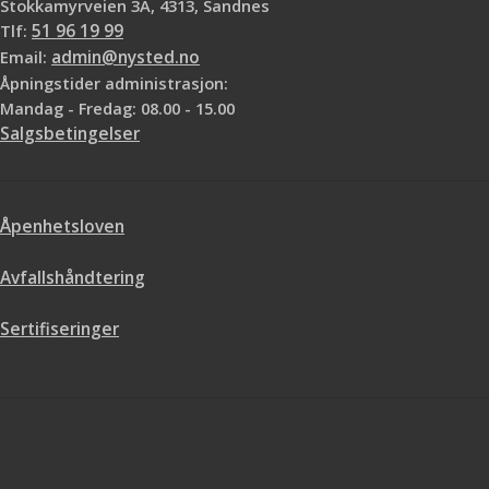
Stokkamyrveien 3A, 4313, Sandnes
Svært god dekk
Tlf:
51 96 19 99
Email:
admin@nysted.no
Åpningstider administrasjon:
Mandag - Fredag: 08.00 - 15.00
Salgsbetingelser
Åpenhetsloven
Avfallshåndtering
Sertifiseringer