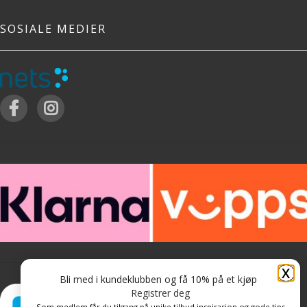
SOSIALE MEDIER
X
Bli med i kundeklubben og få 10% på et kjøp
Registrer deg
Som medlem får du tilgang på unike tilbud inspirasjon og gode tips