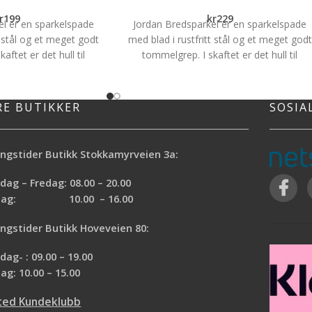
r
199
kr
229
el er en sparkelspade
Jordan Bredsparkel er en sparkelspade
t stål og et meget godt
med blad i rustfritt stål og et meget godt
aftet er det hull til
tommelgrep. I skaftet er det hull til
det sørger for bedre
tommelfinger og det sørger for bedre
ilitet. Det spesielle
kontroll og stabilitet. Det spesielle
er og belastningen i
tommelgrepet minker og belastningen i
RE BUTIKKER
SOSIA
nden.
hånden.
Blad i rustfritt stål
Godt tommelgrep
ngstider Butikk Stokkamyrveien 3a:
Lett å holde
ag – Fredag: 08.00 – 20.00
rdag: 10.00 – 16.00
ngstider Butikk Hoveveien 80:
ag- : 09.00 – 19.00
ag: 10.00 – 15.00
ted Kundeklubb