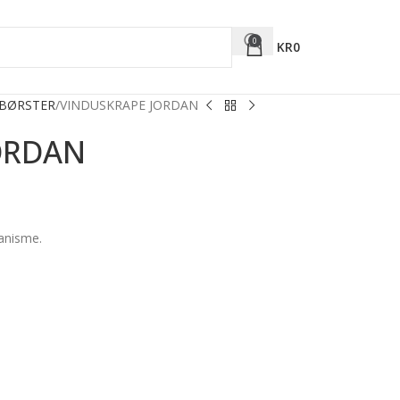
0
KR
0
LBØRSTER
VINDUSKRAPE JORDAN
ORDAN
anisme.