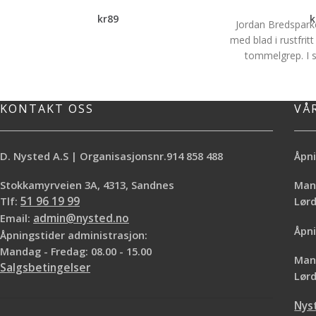
kr
89
k
Jordan Bredspark
med blad i rustfrit
tommelgrep. I sk
tommelfinger og 
kontroll og stab
tommelgrepet mink
KONTAKT OSS
VÅ
hå
D. Nysted A.S | Organisasjonsnr.914 858 488
Åpni
Stokkamyrveien 3A, 4313, Sandnes
Mand
Tlf:
51 96 19 99
Lø
Email:
admin@nysted.no
Åpni
Åpningstider administrasjon:
Mandag - Fredag: 08.00 - 15.00
Mand
Salgsbetingelser
Lørd
Nys