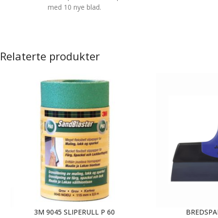
med 10 nye blad.
10 stk. 25 mm blad i en praktisk
oppbevaringsboks.
Relaterte produkter
3M 9045 SLIPERULL P 60
BREDSPA