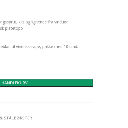
ngssprut, kitt og lignende fra vinduer
isk platetopp
eblad til vindusskrape, pakke med 10 blad.
I HANDLEKURV
 & STÅLBØRSTER