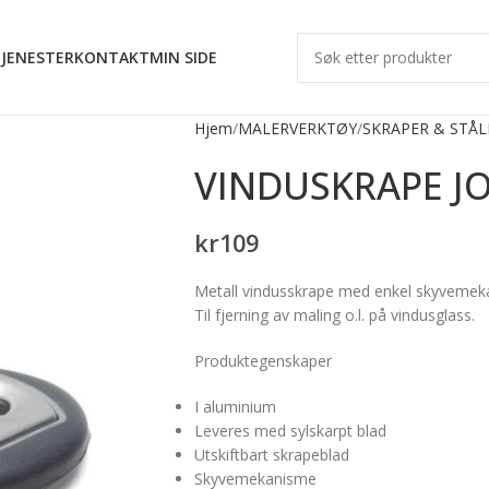
JENESTER
KONTAKT
MIN SIDE
Hjem
MALERVERKTØY
SKRAPER & STÅ
VINDUSKRAPE J
kr
109
Metall vindusskrape med enkel skyvemek
Til fjerning av maling o.l. på vindusglass.
Produktegenskaper
I aluminium
Leveres med sylskarpt blad
Utskiftbart skrapeblad
Skyvemekanisme