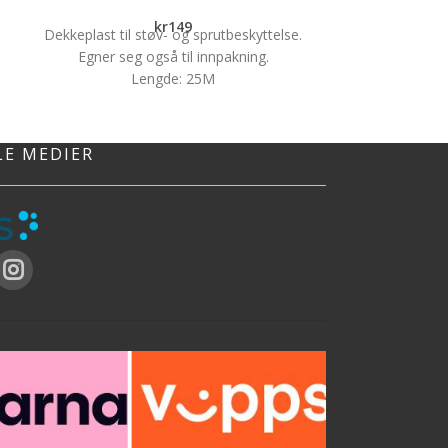
Premium
kr
149
Dekkeplast til støv- og sprutbeskyttelse.
Håndver
Egner seg også til innpakning.
Lengde: 25M
1307 
Bredde: 1,5M
Tykkelse: 0,03MM
Pensel utv
Bruksområde:
LE MEDIER