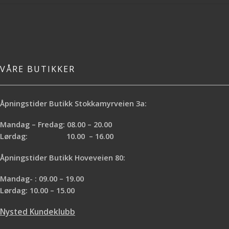
innendørs og utendørs
løsemiddelbasert maling
Egnet for både innendørs og
utendørs bruk
Foreslåtte applikasjoner
En rekke overflater både innen- og
VÅRE BUTIKKER
utendørs
Åpningstider Butikk Stokkamyrveien 3a:
Mandag – Fredag: 08.00 – 20.00
Lørdag: 10.00 – 16.00
Åpningstider Butikk Hoveveien 80:
Mandag- : 09.00 – 19.00
Lørdag: 10.00 – 15.00
Nysted Kundeklubb