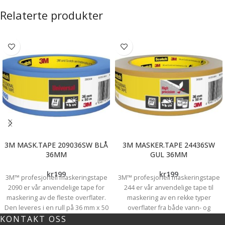
godt grep og kule gir større kraft.
Relaterte produkter
Fest på et forlengerskaft og for
bedre rekkevidde og en mer
skånsom arbeidsstilling.
3M MASK.TAPE 209036SW BLÅ
3M MASKER.TAPE 24436SW
36MM
GUL 36MM
kr
199
kr
199
3M™ profesjonell maskeringstape
3M™ profesjonell maskeringstape
2090 er vår anvendelige tape for
244 er vår anvendelige tape til
maskering av de fleste overflater.
maskering av en rekke typer
Den leveres i en rull på 36 mm x 50
overflater fra både vann- og
KONTAKT OSS
m.
løsemiddelbasert maling. Den