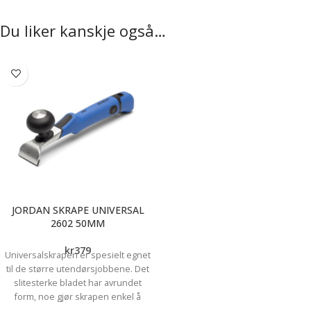
Du liker kanskje også…
JORDAN SKRAPE UNIVERSAL
2602 50MM
kr
379
Universalskrapen er spesielt egnet
til de større utendørsjobbene. Det
slitesterke bladet har avrundet
form, noe gjør skrapen enkel å
håndtere og hindrer skrapesår.Et