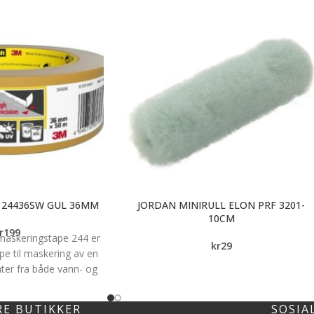
 24436SW GUL 36MM
JORDAN MINIRULL ELON PRF 3201-
10CM
r
199
maskeringstape 244 er
kr
29
pe til maskering av en
ater fra både vann- og
aling. Den leveres i en
36 mm x 50 m.
RE BUTIKKER
SOSIA