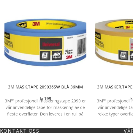
3M MASK.TAPE 209036SW BLÅ 36MM
3M MASKER.TAPE
kr
199
k
3M™ profesjonell maskeringstape 2090 er
3M™ profesjonell 
vår anvendelige tape for maskering av de
vår anvendelige ta
fleste overflater. Den leveres i en rull på
rekke typer overfl
36 mm x 50 m.
løsemiddelbasert m
rull på 
Få rene malekanter ved maskering både
KONTAKT OSS
VÅ