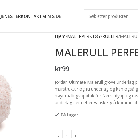
JENESTER
KONTAKT
MIN SIDE
Hjem
MALERVERKTØY
RULLER
MALERU
MALERULL PERF
kr
99
Jordan Ultimate Malerull grove underlag pas
murstruktur og ru underlag og kan også gi
høyt malingsopptak for færre dypp og ra
underlag der det er vanskelig å komme til. 
På lager