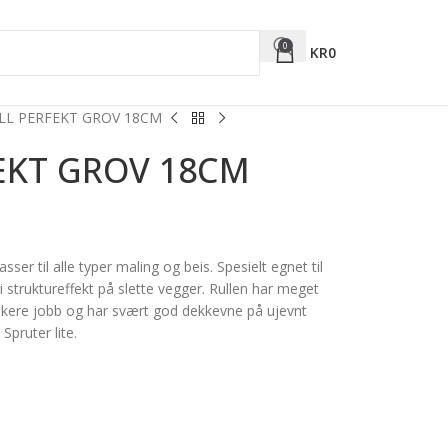
0
KR
0
LL PERFEKT GROV 18CM
EKT GROV 18CM
ser til alle typer maling og beis. Spesielt egnet til
 struktureffekt på slette vegger. Rullen har meget
skere jobb og har svært god dekkevne på ujevnt
Spruter lite.