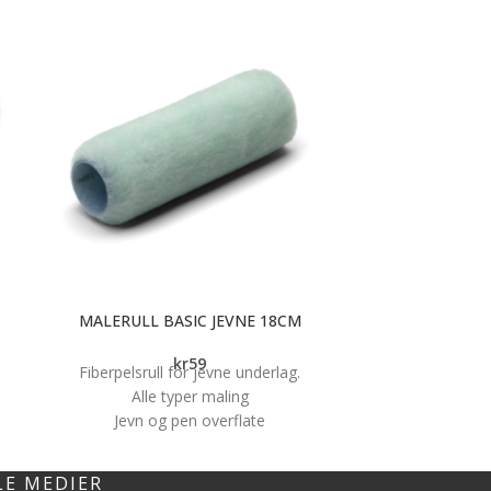
MALERULL BASIC JEVNE 18CM
MALERULL 
kr
59
Fiberpelsrull for jevne underlag.
Jordan Perfect M
Alle typer maling
meget høyt mal
Jevn og pen overflate
og spruter lit
18cm
interiørbeis
minimalt. Spesiel
LE MEDIER