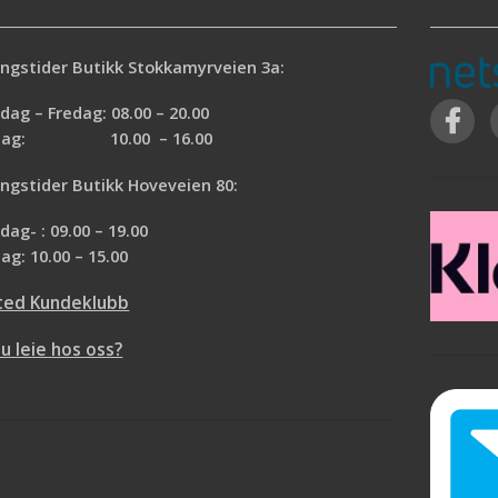
esise malekanter ved
nnendørs og utendørs
 og løsemiddelbasert
ngstider Butikk Stokkamyrveien 3a:
M™ profesjonell
244. Tapen er UV og
ag – Fredag: 08.00 – 20.00
an brukes til en rekke
rdag: 10.00 – 16.00
sjonell maskering. Den
ngstider Butikk Hoveveien 80:
este overflater uten
 slik at du får rene
ag- : 09.00 – 19.00
n kan enkelt fjernes
ag: 10.00 – 15.00
etter 150 dager.
n brukes på en rekke
ted Kundeklubb
rflater
karpe malekanter
du leie hos oss?
 opptil 150 dager etter
setting
arging på de fleste
rflater
 vannresistent
ed både vann- og